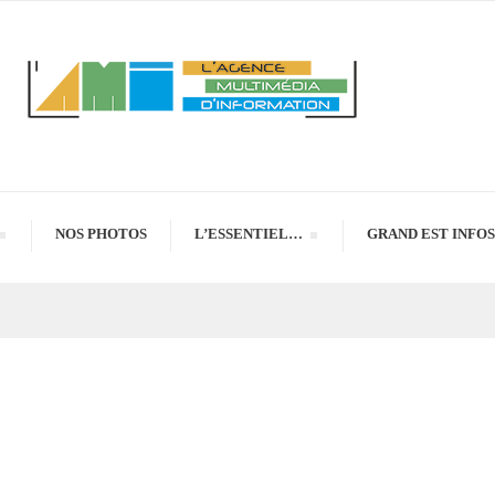
NOS PHOTOS
L’ESSENTIEL…
GRAND EST INFOS