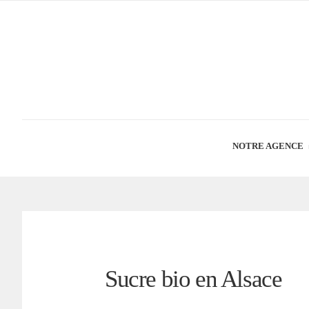
NOTRE AGENCE
Sucre bio en Alsace