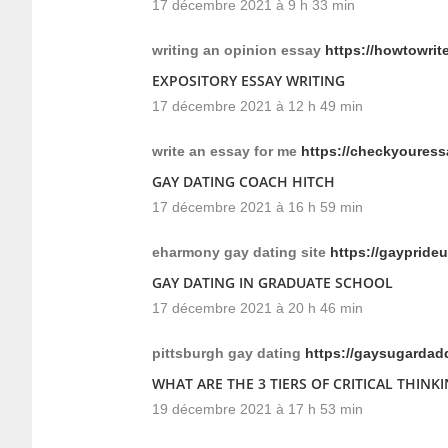
17 décembre 2021 à 9 h 33 min
writing an opinion essay
https://howtowrit
EXPOSITORY ESSAY WRITING
17 décembre 2021 à 12 h 49 min
write an essay for me
https://checkyouress
GAY DATING COACH HITCH
17 décembre 2021 à 16 h 59 min
eharmony gay dating site
https://gaypride
GAY DATING IN GRADUATE SCHOOL
17 décembre 2021 à 20 h 46 min
pittsburgh gay dating
https://gaysugardad
WHAT ARE THE 3 TIERS OF CRITICAL THINK
19 décembre 2021 à 17 h 53 min