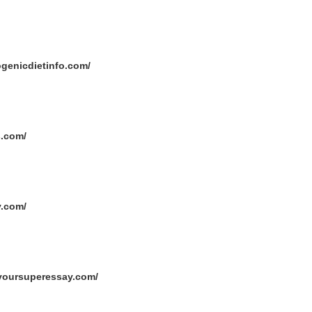
ogenicdietinfo.com/
s.com/
y.com/
/yoursuperessay.com/