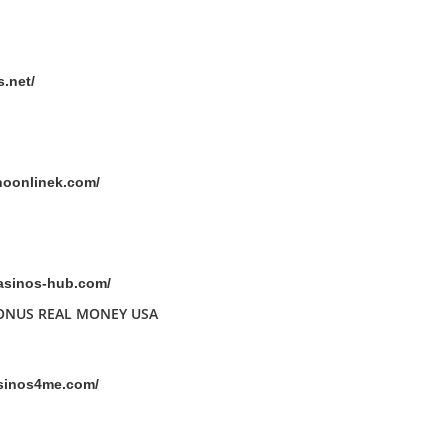
.net/
inoonlinek.com/
casinos-hub.com/
BONUS REAL MONEY USA
asinos4me.com/