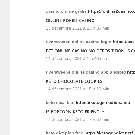
casino online gratis
https://online2casino.
ONLINE POKIES CASINO
13 décembre 2021 à 23 h 30 min
riversweeps online casino login
https://ca
BET ONLINE CASINO NO DEPOSIT BONUS 
14 décembre 2021 à 1 h 40 min
riversweeps online casino app android
htt
KETO CHOCOLATE COOKIES
14 décembre 2021 à 15 h 19 min
keto meal kits
https://ketogenicdiets.net/
IS POPCORN KETO FRIENDLY
14 décembre 2021 à 17 h 52 min
keto diet plan free
https://ketogendiet.net/