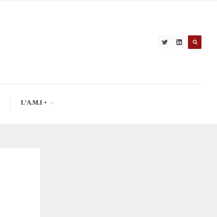
L’A.M.I +