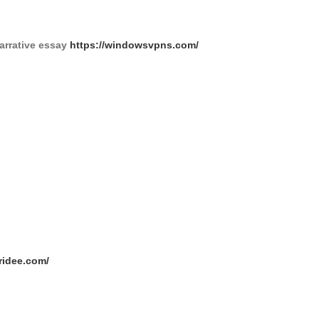
arrative essay
https://windowsvpns.com/
ridee.com/