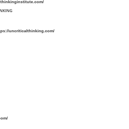
althinkinginstitute.com/
INKING
tps://uncriticalthinking.com/
com/