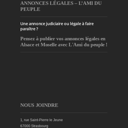
ANNONCES LÉGALES – L’AMI DU
PEUPLE
Une annonce judiciaire ou légale à faire
paraître ?
Pensez à publier
vos annonces légales en
Alsace et Moselle avec L'Ami du peuple !
NOUS JOINDRE
1, rue Saint-Pierre le Jeune
67000 Strasbourg