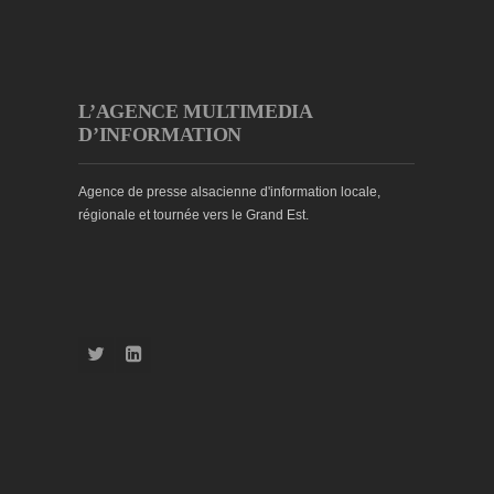
L’AGENCE MULTIMEDIA
D’INFORMATION
Agence de presse alsacienne d'information locale,
régionale et tournée vers le Grand Est.