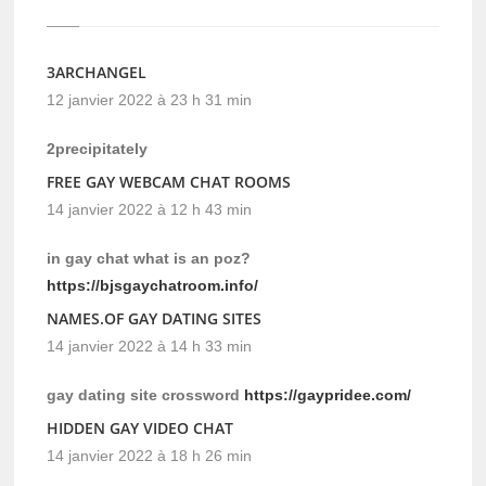
3ARCHANGEL
12 janvier 2022 à 23 h 31 min
2precipitately
FREE GAY WEBCAM CHAT ROOMS
14 janvier 2022 à 12 h 43 min
in gay chat what is an poz?
https://bjsgaychatroom.info/
NAMES.OF GAY DATING SITES
14 janvier 2022 à 14 h 33 min
gay dating site crossword
https://gaypridee.com/
HIDDEN GAY VIDEO CHAT
14 janvier 2022 à 18 h 26 min