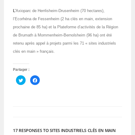
L’
Axioparc de Herrlisheim-Drusenheim (70 hectares),
l’Ecorhéna de Fessenheim (2 ha clés en main, extension
prochaine de 85 ha) et la Plateforme d’activités de la Région
de Brumath à Mommenheim-Bernolsheim (96 ha) ont été
retenu après appel à projets parmi les 71 « sites industriels
clés en main » français.
Partager :
Cliquez
Cliquez
pour
pour
partager
partager
sur
sur
Twitter(ouvre
Facebook(ouvre
dans
dans
une
une
nouvelle
nouvelle
fenêtre)
fenêtre)
17 RESPONSES TO SITES INDUSTRIELS CLÉS EN MAIN