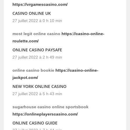
https://vrgamescasino.com/
CASINO ONLINE UK
27 juillet 2022 à 0 h 10 min
most legit online casino
https://casino-online-
roulette.com/
ONLINE CASINO PAYSAFE
27 juillet 2022 à 2 h 49 min
online casino bookie
https://casino-online-
jackpot.com/
NEW YORK ONLINE CASINO
27 juillet 2022 à 5 h 43 min
sugarhouse casino online sportsbook
https://onlineplayerscasino.com/
ONLINE CASINO GUIDE