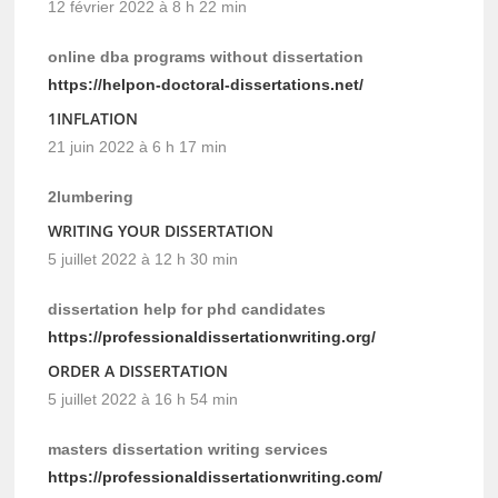
12 février 2022 à 8 h 22 min
online dba programs without dissertation
https://helpon-doctoral-dissertations.net/
1INFLATION
21 juin 2022 à 6 h 17 min
2lumbering
WRITING YOUR DISSERTATION
5 juillet 2022 à 12 h 30 min
dissertation help for phd candidates
https://professionaldissertationwriting.org/
ORDER A DISSERTATION
5 juillet 2022 à 16 h 54 min
masters dissertation writing services
https://professionaldissertationwriting.com/