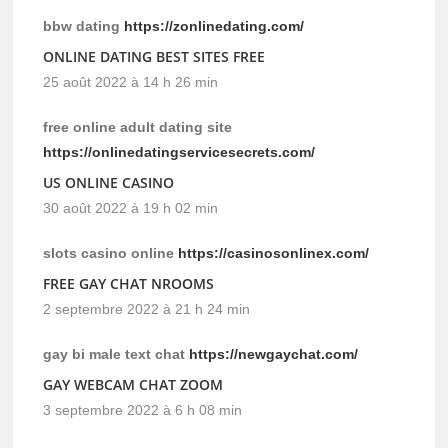
bbw dating
https://zonlinedating.com/
ONLINE DATING BEST SITES FREE
25 août 2022 à 14 h 26 min
free online adult dating site
https://onlinedatingservicesecrets.com/
US ONLINE CASINO
30 août 2022 à 19 h 02 min
slots casino online
https://casinosonlinex.com/
FREE GAY CHAT NROOMS
2 septembre 2022 à 21 h 24 min
gay bi male text chat
https://newgaychat.com/
GAY WEBCAM CHAT ZOOM
3 septembre 2022 à 6 h 08 min