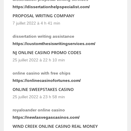
https://dissertationhelpspecialist.com/
PROPOSAL WRITING COMPANY
7 juillet 2022 à 4 h 41 min
dissertation writing assistance
https://customthesiswritingservices.com/
NJ ONLINE CASINO PROMO CODES
25 juillet 2022 à 22 h 10 min
online casino with free chips
https://onlinecasinofortunes.com/
ONLINE SWEEPSTAKES CASINO
25 juillet 2022 à 23 h 58 min
royaloander online casino
https://newlasvegascasinos.com/
WIND CREEK ONLINE CASINO REAL MONEY