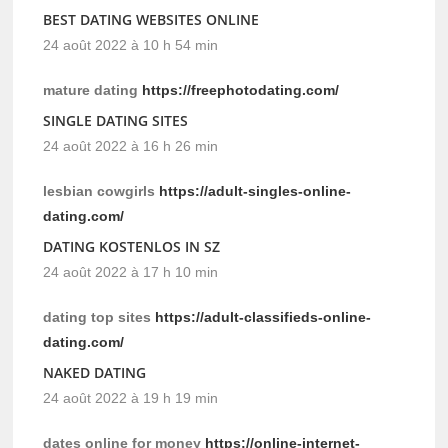
BEST DATING WEBSITES ONLINE
24 août 2022 à 10 h 54 min
mature dating
https://freephotodating.com/
SINGLE DATING SITES
24 août 2022 à 16 h 26 min
lesbian cowgirls
https://adult-singles-online-
dating.com/
DATING KOSTENLOS IN SZ
24 août 2022 à 17 h 10 min
dating top sites
https://adult-classifieds-online-
dating.com/
NAKED DATING
24 août 2022 à 19 h 19 min
dates online for money
https://online-internet-