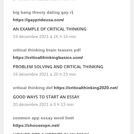
big bang theory dating gay r1
https://gayprideusa.com/
AN EXAMPLE OF CRITICAL THINKING
19 décembre 2021 à 16 h 14 min
critical thinking brain teasers pdf
https://criticalthinkingbasics.com/
PROBLEM SOLVING AND CRITICAL THINKING
19 décembre 2021 à 20 h 23 min
critical thinking def
https://criticalthinking2020.net/
GOOD WAYS TO START AN ESSAY
20 décembre 2021 à 0 h 13 min
common app essay word limit
https://choosevpn.net/