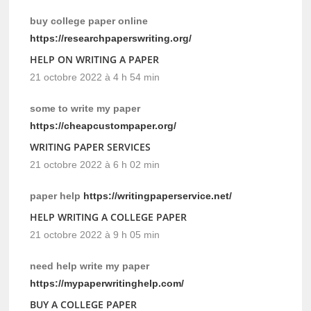
buy college paper online
https://researchpaperswriting.org/
HELP ON WRITING A PAPER
21 octobre 2022 à 4 h 54 min
some to write my paper
https://cheapcustompaper.org/
WRITING PAPER SERVICES
21 octobre 2022 à 6 h 02 min
paper help
https://writingpaperservice.net/
HELP WRITING A COLLEGE PAPER
21 octobre 2022 à 9 h 05 min
need help write my paper
https://mypaperwritinghelp.com/
BUY A COLLEGE PAPER