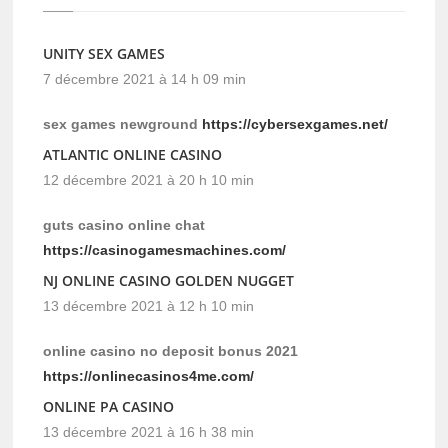
UNITY SEX GAMES
7 décembre 2021 à 14 h 09 min
sex games newground
https://cybersexgames.net/
ATLANTIC ONLINE CASINO
12 décembre 2021 à 20 h 10 min
guts casino online chat
https://casinogamesmachines.com/
NJ ONLINE CASINO GOLDEN NUGGET
13 décembre 2021 à 12 h 10 min
online casino no deposit bonus 2021
https://onlinecasinos4me.com/
ONLINE PA CASINO
13 décembre 2021 à 16 h 38 min