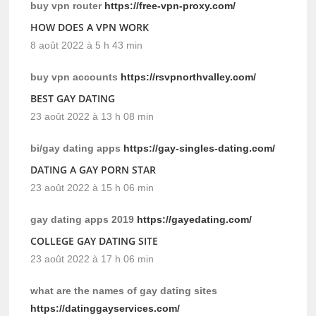
buy vpn router
https://free-vpn-proxy.com/
HOW DOES A VPN WORK
8 août 2022 à 5 h 43 min
buy vpn accounts
https://rsvpnorthvalley.com/
BEST GAY DATING
23 août 2022 à 13 h 08 min
bi/gay dating apps
https://gay-singles-dating.com/
DATING A GAY PORN STAR
23 août 2022 à 15 h 06 min
gay dating apps 2019
https://gayedating.com/
COLLEGE GAY DATING SITE
23 août 2022 à 17 h 06 min
what are the names of gay dating sites
https://datinggayservices.com/