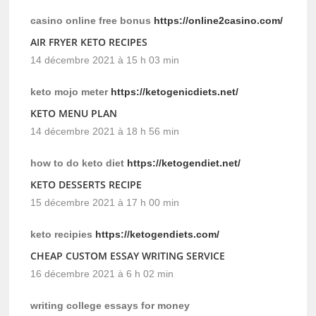
casino online free bonus
https://online2casino.com/
AIR FRYER KETO RECIPES
14 décembre 2021 à 15 h 03 min
keto mojo meter
https://ketogenicdiets.net/
KETO MENU PLAN
14 décembre 2021 à 18 h 56 min
how to do keto diet
https://ketogendiet.net/
KETO DESSERTS RECIPE
15 décembre 2021 à 17 h 00 min
keto recipies
https://ketogendiets.com/
CHEAP CUSTOM ESSAY WRITING SERVICE
16 décembre 2021 à 6 h 02 min
writing college essays for money