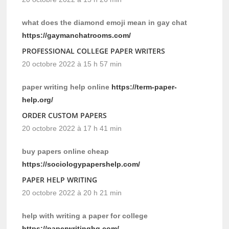
what does the diamond emoji mean in gay chat
https://gaymanchatrooms.com/
PROFESSIONAL COLLEGE PAPER WRITERS
20 octobre 2022 à 15 h 57 min
paper writing help online
https://term-paper-
help.org/
ORDER CUSTOM PAPERS
20 octobre 2022 à 17 h 41 min
buy papers online cheap
https://sociologypapershelp.com/
PAPER HELP WRITING
20 octobre 2022 à 20 h 21 min
help with writing a paper for college
https://paperwritinghq.com/