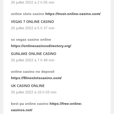
26 juillet 2022 à 2 h 55 min
online slots casino
https://trust-online-casino.com/
VEGAS 7 ONLINE CASINO
26 juillet 2022 à 5 h 37 min
sx vegas casino online
https://onlinecasinosdirectory.org/
GUNLAKE ONLINE CASINO
26 juillet 2022 à 7 h 48 min
online casino no deposit
https://9lineslotscasino.com/
UK CASINO ONLINE
26 juillet 2022 à 10 h 03 min
best pa online casino
https://free-online-
casinos.net/