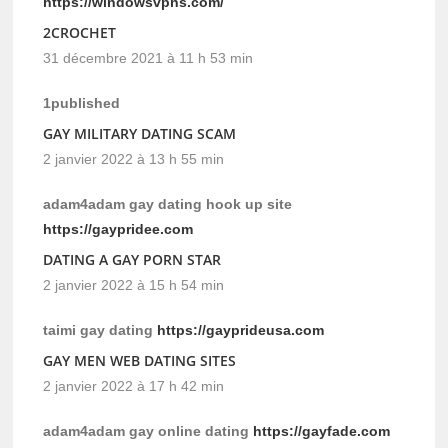
https://windowsvpns.com/
2CROCHET
31 décembre 2021 à 11 h 53 min
1published
GAY MILITARY DATING SCAM
2 janvier 2022 à 13 h 55 min
adam4adam gay dating hook up site
https://gaypridee.com
DATING A GAY PORN STAR
2 janvier 2022 à 15 h 54 min
taimi gay dating
https://gayprideusa.com
GAY MEN WEB DATING SITES
2 janvier 2022 à 17 h 42 min
adam4adam gay online dating
https://gayfade.com