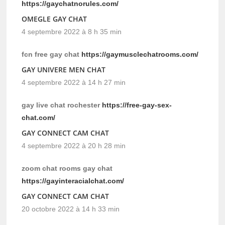
https://gaychatnorules.com/
OMEGLE GAY CHAT
4 septembre 2022 à 8 h 35 min
fcn free gay chat
https://gaymusclechatrooms.com/
GAY UNIVERE MEN CHAT
4 septembre 2022 à 14 h 27 min
gay live chat rochester
https://free-gay-sex-
chat.com/
GAY CONNECT CAM CHAT
4 septembre 2022 à 20 h 28 min
zoom chat rooms gay chat
https://gayinteracialchat.com/
GAY CONNECT CAM CHAT
20 octobre 2022 à 14 h 33 min