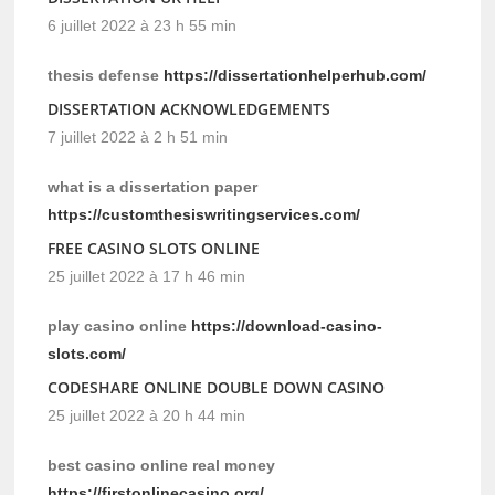
6 juillet 2022 à 23 h 55 min
thesis defense
https://dissertationhelperhub.com/
DISSERTATION ACKNOWLEDGEMENTS
7 juillet 2022 à 2 h 51 min
what is a dissertation paper
https://customthesiswritingservices.com/
FREE CASINO SLOTS ONLINE
25 juillet 2022 à 17 h 46 min
play casino online
https://download-casino-
slots.com/
CODESHARE ONLINE DOUBLE DOWN CASINO
25 juillet 2022 à 20 h 44 min
best casino online real money
https://firstonlinecasino.org/