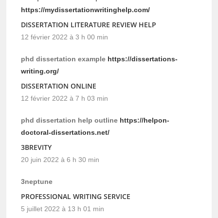
https://mydissertationwritinghelp.com/
DISSERTATION LITERATURE REVIEW HELP
12 février 2022 à 3 h 00 min
phd dissertation example
https://dissertations-
writing.org/
DISSERTATION ONLINE
12 février 2022 à 7 h 03 min
phd dissertation help outline
https://helpon-
doctoral-dissertations.net/
3BREVITY
20 juin 2022 à 6 h 30 min
3neptune
PROFESSIONAL WRITING SERVICE
5 juillet 2022 à 13 h 01 min