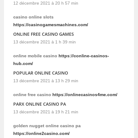
12 décembre 2021 à 20 h 57 min
casino online slots
https://casinogamesmachines.com/
ONLINE FREE CASINO GAMES
13 décembre 2021 à 1 h 39 min
online mobile casino
https://conline-casinos-
hub.com/
POPULAR ONLINE CASINO
13 décembre 2021 à 13 h 29 min
online free casino
https://onlinecasinos4me.com/
PARX ONLINE CASINO PA
13 décembre 2021 à 19 h 21 min
golden nugget online casino pa
https://online2casino.com/