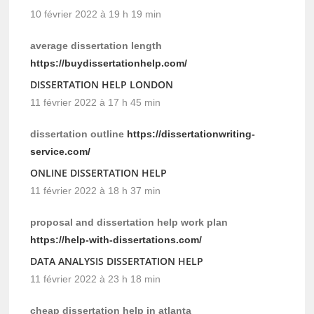
10 février 2022 à 19 h 19 min
average dissertation length
https://buydissertationhelp.com/
DISSERTATION HELP LONDON
11 février 2022 à 17 h 45 min
dissertation outline
https://dissertationwriting-
service.com/
ONLINE DISSERTATION HELP
11 février 2022 à 18 h 37 min
proposal and dissertation help work plan
https://help-with-dissertations.com/
DATA ANALYSIS DISSERTATION HELP
11 février 2022 à 23 h 18 min
cheap dissertation help in atlanta