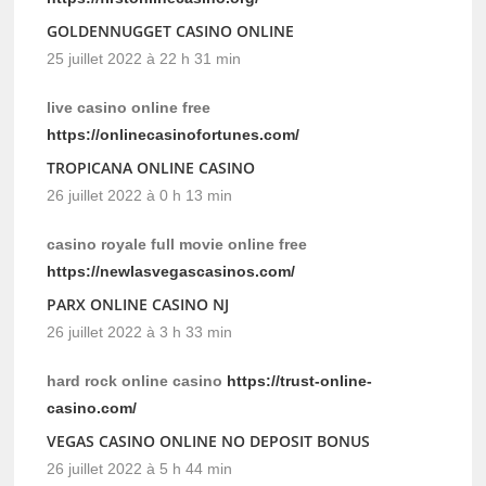
GOLDENNUGGET CASINO ONLINE
25 juillet 2022 à 22 h 31 min
live casino online free
https://onlinecasinofortunes.com/
TROPICANA ONLINE CASINO
26 juillet 2022 à 0 h 13 min
casino royale full movie online free
https://newlasvegascasinos.com/
PARX ONLINE CASINO NJ
26 juillet 2022 à 3 h 33 min
hard rock online casino
https://trust-online-
casino.com/
VEGAS CASINO ONLINE NO DEPOSIT BONUS
26 juillet 2022 à 5 h 44 min