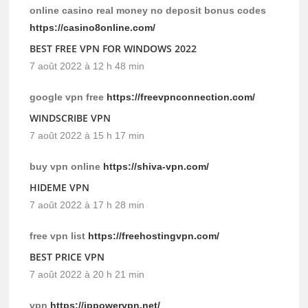
online casino real money no deposit bonus codes
https://casino8online.com/
BEST FREE VPN FOR WINDOWS 2022
7 août 2022 à 12 h 48 min
google vpn free
https://freevpnconnection.com/
WINDSCRIBE VPN
7 août 2022 à 15 h 17 min
buy vpn online
https://shiva-vpn.com/
HIDEME VPN
7 août 2022 à 17 h 28 min
free vpn list
https://freehostingvpn.com/
BEST PRICE VPN
7 août 2022 à 20 h 21 min
vpn
https://ippowervpn.net/