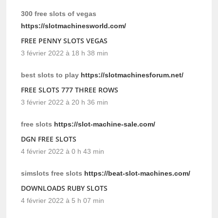
300 free slots of vegas
https://slotmachinesworld.com/
FREE PENNY SLOTS VEGAS
3 février 2022 à 18 h 38 min
best slots to play
https://slotmachinesforum.net/
FREE SLOTS 777 THREE ROWS
3 février 2022 à 20 h 36 min
free slots
https://slot-machine-sale.com/
DGN FREE SLOTS
4 février 2022 à 0 h 43 min
simslots free slots
https://beat-slot-machines.com/
DOWNLOADS RUBY SLOTS
4 février 2022 à 5 h 07 min