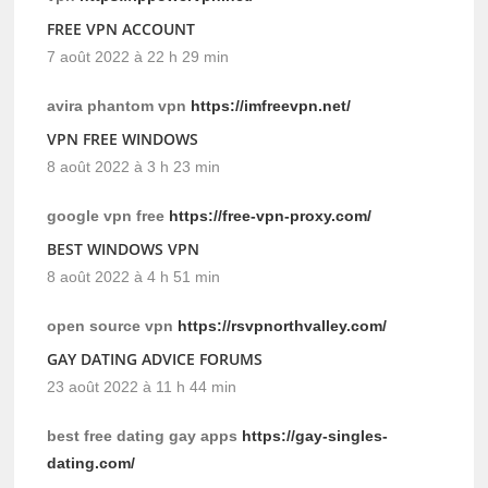
FREE VPN ACCOUNT
7 août 2022 à 22 h 29 min
avira phantom vpn
https://imfreevpn.net/
VPN FREE WINDOWS
8 août 2022 à 3 h 23 min
google vpn free
https://free-vpn-proxy.com/
BEST WINDOWS VPN
8 août 2022 à 4 h 51 min
open source vpn
https://rsvpnorthvalley.com/
GAY DATING ADVICE FORUMS
23 août 2022 à 11 h 44 min
best free dating gay apps
https://gay-singles-
dating.com/