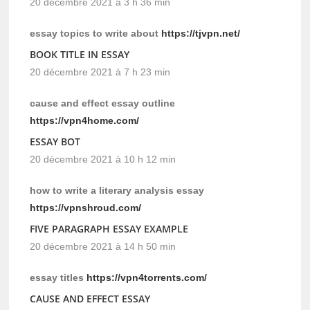
20 décembre 2021 à 3 h 36 min
essay topics to write about
https://tjvpn.net/
BOOK TITLE IN ESSAY
20 décembre 2021 à 7 h 23 min
cause and effect essay outline
https://vpn4home.com/
ESSAY BOT
20 décembre 2021 à 10 h 12 min
how to write a literary analysis essay
https://vpnshroud.com/
FIVE PARAGRAPH ESSAY EXAMPLE
20 décembre 2021 à 14 h 50 min
essay titles
https://vpn4torrents.com/
CAUSE AND EFFECT ESSAY