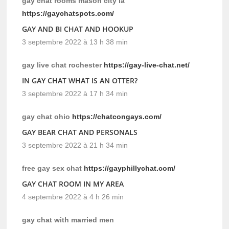
gay chat rooms mason city ia
https://gaychatspots.com/
GAY AND BI CHAT AND HOOKUP
3 septembre 2022 à 13 h 38 min
gay live chat rochester
https://gay-live-chat.net/
IN GAY CHAT WHAT IS AN OTTER?
3 septembre 2022 à 17 h 34 min
gay chat ohio
https://chatcongays.com/
GAY BEAR CHAT AND PERSONALS
3 septembre 2022 à 21 h 34 min
free gay sex chat
https://gayphillychat.com/
GAY CHAT ROOM IN MY AREA
4 septembre 2022 à 4 h 26 min
gay chat with married men