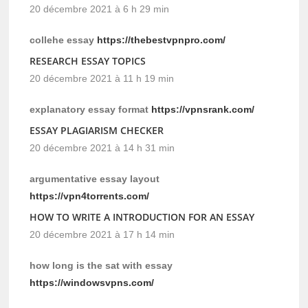
20 décembre 2021 à 6 h 29 min
collehe essay
https://thebestvpnpro.com/
RESEARCH ESSAY TOPICS
20 décembre 2021 à 11 h 19 min
explanatory essay format
https://vpnsrank.com/
ESSAY PLAGIARISM CHECKER
20 décembre 2021 à 14 h 31 min
argumentative essay layout
https://vpn4torrents.com/
HOW TO WRITE A INTRODUCTION FOR AN ESSAY
20 décembre 2021 à 17 h 14 min
how long is the sat with essay
https://windowsvpns.com/