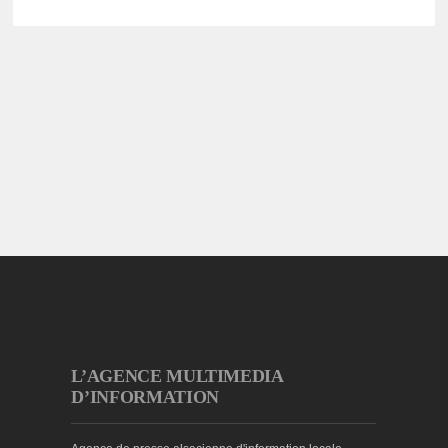
L’AGENCE MULTIMEDIA
D’INFORMATION