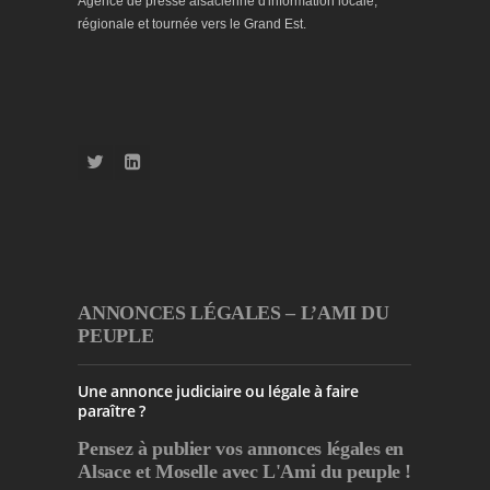
Agence de presse alsacienne d'information locale,
régionale et tournée vers le Grand Est.
ANNONCES LÉGALES – L’AMI DU
PEUPLE
Une annonce judiciaire ou légale à faire
paraître ?
Pensez à publier
vos annonces légales en
Alsace et Moselle avec L'Ami du peuple !