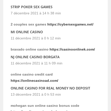
STRIP POKER SEX GAMES
7 décembre 2021 à 14 h 38 min
2 couples sex games
https://cybersexgames.net/
MI ONLINE CASINO
11 décembre 2021 à 0 h 12 min
bravado online casino
https://casinoonlinek.com/
NJ ONLINE CASINO BORGATA
11 décembre 2021 à 11 h 09 min
online casino credit card
https://onlinecasinoad.com/
ONLINE CASINO FOR REAL MONEY NO DEPOSIT
13 décembre 2021 à 0 h 53 min
mohegan sun online casino bonus code