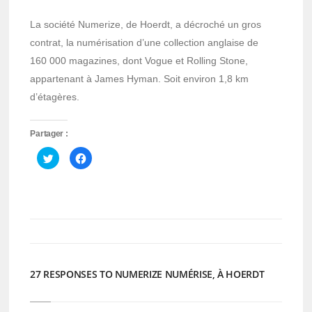
La société Numerize, de Hoerdt, a décroché un gros
contrat, la numérisation d’une collection anglaise de
160 000 magazines, dont Vogue et Rolling Stone,
appartenant à James Hyman. Soit environ 1,8 km
d’étagères.
Partager :
Cliquez
Cliquez
pour
pour
partager
partager
sur
sur
Twitter(ouvre
Facebook(ouvre
dans
dans
une
une
nouvelle
nouvelle
fenêtre)
fenêtre)
27 RESPONSES TO NUMERIZE NUMÉRISE, À HOERDT