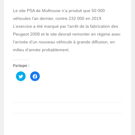
Le site PSA de Mulhouse n’a produit que 50 000
véhicules l’an dernier, contre 232 000 en 2019.
L’exercice a été marqué par l’arrêt de la fabrication des
Peugeot 2008 et le site devrait remonter en régime avec
l’arrivée d’un nouveau véhicule à grande diffusion, en
milieu d’année probablement.
Partager :
Cliquez
Cliquez
pour
pour
partager
partager
sur
sur
Twitter(ouvre
Facebook(ouvre
dans
dans
une
une
nouvelle
nouvelle
fenêtre)
fenêtre)