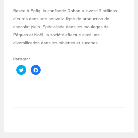
Basée à Epfig, la confiserie Rohan a investi 3 millions
d’euros dans une nouvelle ligne de production de
chocolat plein. Spécialisée dans les moulages de
Pâques et Noël, la société effectue ainsi une
diversification dans les tablettes et sucettes.
Partager :
Cliquez
Cliquez
pour
pour
partager
partager
sur
sur
Twitter(ouvre
Facebook(ouvre
dans
dans
une
une
nouvelle
nouvelle
fenêtre)
fenêtre)