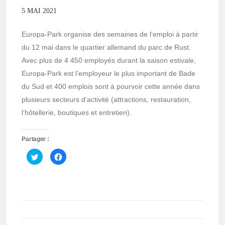
5 MAI 2021
Europa-Park organise des semaines de l’emploi à partir
du 12 mai dans le quartier allemand du parc de Rust.
Avec plus de 4 450 employés durant la saison estivale,
Europa-Park est l’employeur le plus important de Bade
du Sud et 400 emplois sont à pourvoir cette année dans
plusieurs secteurs d’activité (attractions, restauration,
l’hôtellerie, boutiques et entretien).
Partager :
Cliquez
Cliquez
pour
pour
partager
partager
sur
sur
Twitter(ouvre
Facebook(ouvre
dans
dans
une
une
nouvelle
nouvelle
fenêtre)
fenêtre)