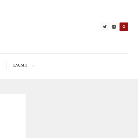
L’A.M.I +