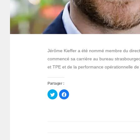
Jérôme Kieffer a été nommé membre du directo
commencé sa carrière au bureau strasbourge
et TPE et de la performance opérationnelle 
Partager :
Cliquez
Cliquez
pour
pour
partager
partager
sur
sur
Twitter(ouvre
Facebook(ouvre
dans
dans
une
une
nouvelle
nouvelle
fenêtre)
fenêtre)