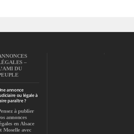
ANNONCES
LÉGALES –
L’AMI DU
PEUPLE
Une annonce
udiciaire ou légale à
aire paraître ?
Pensez à publier
vos annonces
égales en Alsace
et Moselle avec