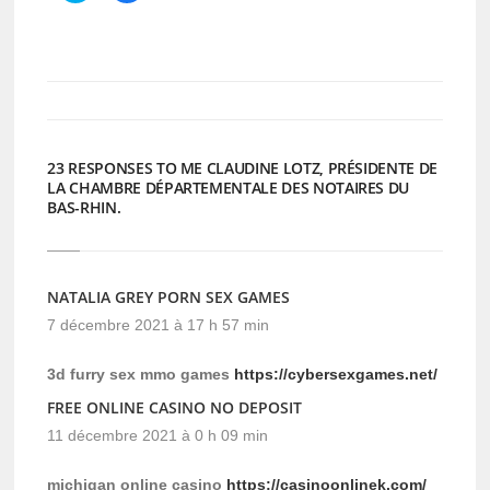
partager
partager
sur
sur
Twitter(ouvre
Facebook(ouvre
dans
dans
une
une
nouvelle
nouvelle
fenêtre)
fenêtre)
23 RESPONSES TO ME CLAUDINE LOTZ, PRÉSIDENTE DE
LA CHAMBRE DÉPARTEMENTALE DES NOTAIRES DU
BAS-RHIN.
NATALIA GREY PORN SEX GAMES
7 décembre 2021 à 17 h 57 min
3d furry sex mmo games
https://cybersexgames.net/
FREE ONLINE CASINO NO DEPOSIT
11 décembre 2021 à 0 h 09 min
michigan online casino
https://casinoonlinek.com/