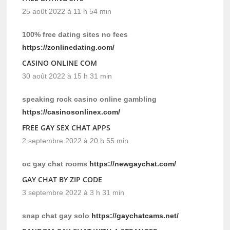
25 août 2022 à 11 h 54 min
100% free dating sites no fees
https://zonlinedating.com/
CASINO ONLINE COM
30 août 2022 à 15 h 31 min
speaking rock casino online gambling
https://casinosonlinex.com/
FREE GAY SEX CHAT APPS
2 septembre 2022 à 20 h 55 min
oc gay chat rooms
https://newgaychat.com/
GAY CHAT BY ZIP CODE
3 septembre 2022 à 3 h 31 min
snap chat gay solo
https://gaychatcams.net/