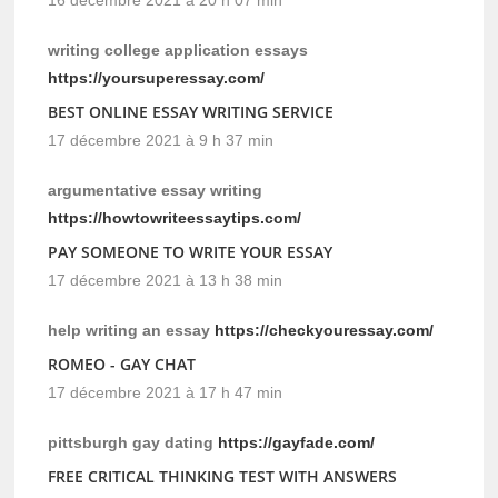
writing college application essays
https://yoursuperessay.com/
BEST ONLINE ESSAY WRITING SERVICE
17 décembre 2021 à 9 h 37 min
argumentative essay writing
https://howtowriteessaytips.com/
PAY SOMEONE TO WRITE YOUR ESSAY
17 décembre 2021 à 13 h 38 min
help writing an essay
https://checkyouressay.com/
ROMEO - GAY CHAT
17 décembre 2021 à 17 h 47 min
pittsburgh gay dating
https://gayfade.com/
FREE CRITICAL THINKING TEST WITH ANSWERS