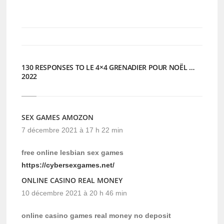
sur
sur
Twitter(ouvre
Facebook(ouvre
dans
dans
une
une
nouvelle
nouvelle
fenêtre)
fenêtre)
130 RESPONSES TO LE 4×4 GRENADIER POUR NOËL …
2022
SEX GAMES AMOZON
7 décembre 2021 à 17 h 22 min
free online lesbian sex games
https://cybersexgames.net/
ONLINE CASINO REAL MONEY
10 décembre 2021 à 20 h 46 min
online casino games real money no deposit