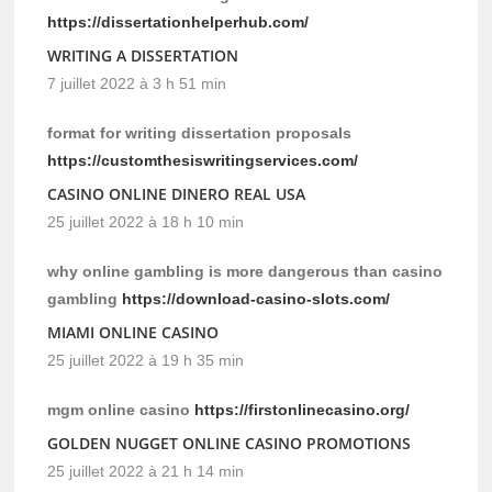
https://dissertationhelperhub.com/
WRITING A DISSERTATION
7 juillet 2022 à 3 h 51 min
format for writing dissertation proposals
https://customthesiswritingservices.com/
CASINO ONLINE DINERO REAL USA
25 juillet 2022 à 18 h 10 min
why online gambling is more dangerous than casino
gambling
https://download-casino-slots.com/
MIAMI ONLINE CASINO
25 juillet 2022 à 19 h 35 min
mgm online casino
https://firstonlinecasino.org/
GOLDEN NUGGET ONLINE CASINO PROMOTIONS
25 juillet 2022 à 21 h 14 min