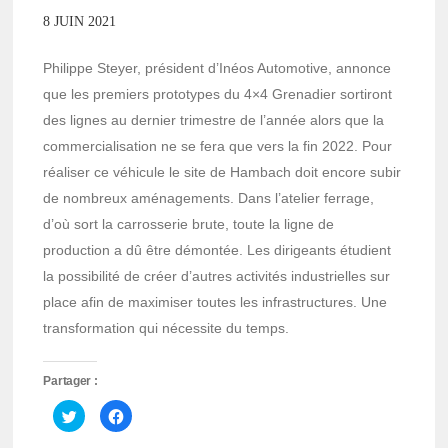
8 JUIN 2021
Philippe Steyer, président d’Inéos Automotive, annonce
que les premiers prototypes du 4×4 Grenadier sortiront
des lignes au dernier trimestre de l’année alors que la
commercialisation ne se fera que vers la fin 2022. Pour
réaliser ce véhicule le site de Hambach doit encore subir
de nombreux aménagements. Dans l’atelier ferrage,
d’où sort la carrosserie brute, toute la ligne de
production a dû être démontée. Les dirigeants étudient
la possibilité de créer d’autres activités industrielles sur
place afin de maximiser toutes les infrastructures. Une
transformation qui nécessite du temps.
Partager :
Cliquez
Cliquez
pour
pour
partager
partager