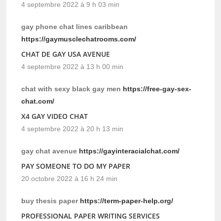
4 septembre 2022 à 9 h 03 min
gay phone chat lines caribbean
https://gaymusclechatrooms.com/
CHAT DE GAY USA AVENUE
4 septembre 2022 à 13 h 00 min
chat with sexy black gay men
https://free-gay-sex-
chat.com/
X4 GAY VIDEO CHAT
4 septembre 2022 à 20 h 13 min
gay chat avenue
https://gayinteracialchat.com/
PAY SOMEONE TO DO MY PAPER
20 octobre 2022 à 16 h 24 min
buy thesis paper
https://term-paper-help.org/
PROFESSIONAL PAPER WRITING SERVICES