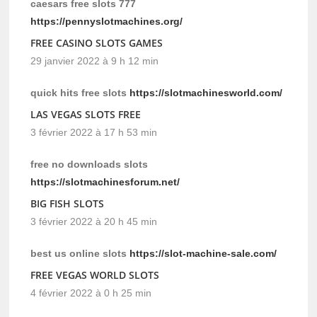
caesars free slots 777
https://pennyslotmachines.org/
FREE CASINO SLOTS GAMES
29 janvier 2022 à 9 h 12 min
quick hits free slots
https://slotmachinesworld.com/
LAS VEGAS SLOTS FREE
3 février 2022 à 17 h 53 min
free no downloads slots
https://slotmachinesforum.net/
BIG FISH SLOTS
3 février 2022 à 20 h 45 min
best us online slots
https://slot-machine-sale.com/
FREE VEGAS WORLD SLOTS
4 février 2022 à 0 h 25 min