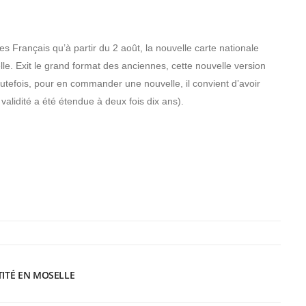
es Français qu’à partir du 2 août, la nouvelle carte nationale
elle. Exit le grand format des anciennes, cette nouvelle version
outefois, pour en commander une nouvelle, il convient d’avoir
validité a été étendue à deux fois dix ans).
TITÉ EN MOSELLE