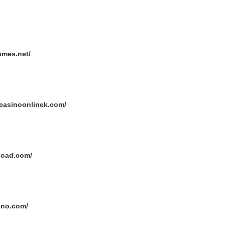
ames.net/
/casinoonlinek.com/
noad.com/
ino.com/