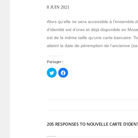
8 JUIN 2021
Alors qu’elle ne sera accessible à l’ensemble d
d’identité est d’ores et déjà disponible en Mos
est de la même taille qu’une carte bancaire. T
atteint la date de péremption de l’ancienne (sa 
Partager :
Cliquez
Cliquez
pour
pour
partager
partager
sur
sur
Twitter(ouvre
Facebook(ouvre
dans
dans
une
une
nouvelle
nouvelle
fenêtre)
fenêtre)
205 RESPONSES TO NOUVELLE CARTE D’IDEN