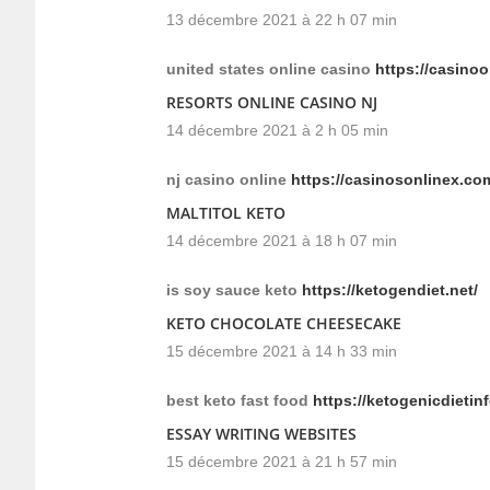
13 décembre 2021 à 22 h 07 min
united states online casino
https://casinoo
RESORTS ONLINE CASINO NJ
14 décembre 2021 à 2 h 05 min
nj casino online
https://casinosonlinex.co
MALTITOL KETO
14 décembre 2021 à 18 h 07 min
is soy sauce keto
https://ketogendiet.net/
KETO CHOCOLATE CHEESECAKE
15 décembre 2021 à 14 h 33 min
best keto fast food
https://ketogenicdietin
ESSAY WRITING WEBSITES
15 décembre 2021 à 21 h 57 min