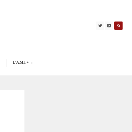
L’A.M.I +