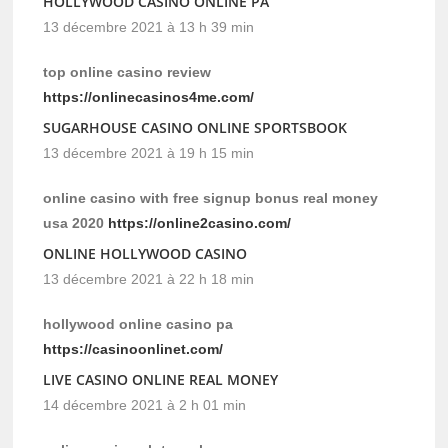
HOLLYWOOD CASINO ONLINE PA
13 décembre 2021 à 13 h 39 min
top online casino review
https://onlinecasinos4me.com/
SUGARHOUSE CASINO ONLINE SPORTSBOOK
13 décembre 2021 à 19 h 15 min
online casino with free signup bonus real money
usa 2020
https://online2casino.com/
ONLINE HOLLYWOOD CASINO
13 décembre 2021 à 22 h 18 min
hollywood online casino pa
https://casinoonlinet.com/
LIVE CASINO ONLINE REAL MONEY
14 décembre 2021 à 2 h 01 min