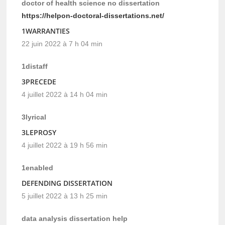
doctor of health science no dissertation
https://helpon-doctoral-dissertations.net/
1WARRANTIES
22 juin 2022 à 7 h 04 min
1distaff
3PRECEDE
4 juillet 2022 à 14 h 04 min
3lyrical
3LEPROSY
4 juillet 2022 à 19 h 56 min
1enabled
DEFENDING DISSERTATION
5 juillet 2022 à 13 h 25 min
data analysis dissertation help