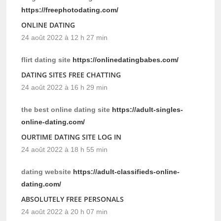
https://freephotodating.com/
ONLINE DATING
24 août 2022 à 12 h 27 min
flirt dating site
https://onlinedatingbabes.com/
DATING SITES FREE CHATTING
24 août 2022 à 16 h 29 min
the best online dating site
https://adult-singles-
online-dating.com/
OURTIME DATING SITE LOG IN
24 août 2022 à 18 h 55 min
dating website
https://adult-classifieds-online-
dating.com/
ABSOLUTELY FREE PERSONALS
24 août 2022 à 20 h 07 min