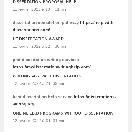
DISSERTATION PROPOSAL HELP
11 février 2022 à 18 h 51 min
dissertation completion pathway
https://help-with-
dissertations.com/
UF DISSERTATION AWARD
11 février 2022 à 22 h 36 min
phd dissertation writing services
https://mydissertationwritinghelp.com/
WRITING ABSTRACT DISSERTATION
12 février 2022 à 2 h 39 min
best dissertation help service
https://dissertations-
writing.org/
ONLINE ED.D PROGRAMS WITHOUT DISSERTATION
12 février 2022 à 6 h 31 min