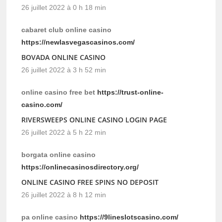
26 juillet 2022 à 0 h 18 min
cabaret club online casino
https://newlasvegascasinos.com/
BOVADA ONLINE CASINO
26 juillet 2022 à 3 h 52 min
online casino free bet
https://trust-online-
casino.com/
RIVERSWEEPS ONLINE CASINO LOGIN PAGE
26 juillet 2022 à 5 h 22 min
borgata online casino
https://onlinecasinosdirectory.org/
ONLINE CASINO FREE SPINS NO DEPOSIT
26 juillet 2022 à 8 h 12 min
pa online casino
https://9lineslotscasino.com/