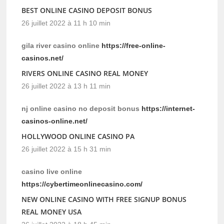
BEST ONLINE CASINO DEPOSIT BONUS
26 juillet 2022 à 11 h 10 min
gila river casino online
https://free-online-
casinos.net/
RIVERS ONLINE CASINO REAL MONEY
26 juillet 2022 à 13 h 11 min
nj online casino no deposit bonus
https://internet-
casinos-online.net/
HOLLYWOOD ONLINE CASINO PA
26 juillet 2022 à 15 h 31 min
casino live online
https://cybertimeonlinecasino.com/
NEW ONLINE CASINO WITH FREE SIGNUP BONUS
REAL MONEY USA