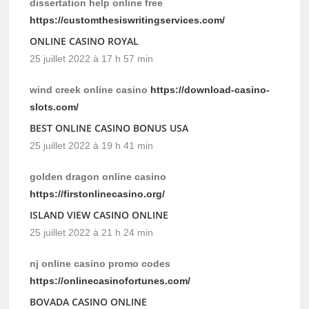
dissertation help online free
https://customthesiswritingservices.com/
ONLINE CASINO ROYAL
25 juillet 2022 à 17 h 57 min
wind creek online casino
https://download-casino-
slots.com/
BEST ONLINE CASINO BONUS USA
25 juillet 2022 à 19 h 41 min
golden dragon online casino
https://firstonlinecasino.org/
ISLAND VIEW CASINO ONLINE
25 juillet 2022 à 21 h 24 min
nj online casino promo codes
https://onlinecasinofortunes.com/
BOVADA CASINO ONLINE