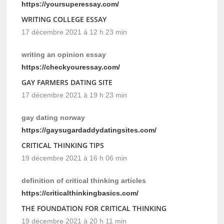
https://yoursuperessay.com/
WRITING COLLEGE ESSAY
17 décembre 2021 à 12 h 23 min
writing an opinion essay
https://checkyouressay.com/
GAY FARMERS DATING SITE
17 décembre 2021 à 19 h 23 min
gay dating norway
https://gaysugardaddydatingsites.com/
CRITICAL THINKING TIPS
19 décembre 2021 à 16 h 06 min
definition of critical thinking articles
https://criticalthinkingbasics.com/
THE FOUNDATION FOR CRITICAL THINKING
19 décembre 2021 à 20 h 11 min