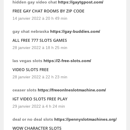
hidden gay video chat
https://gaytgpost.com/
FREE GAY CHAT ROOMS BY ZIP CODE
14 janvier 2022 à 20 h 49 min
gay chat nebraska
https://gay-buddies.com/
ALL FREE 777 SLOTS GAMES
28 janvier 2022 à 18 h 25 min
las vegas slots
https://2-free-slots.com/
VIDEO SLOTS FREE
28 janvier 2022 à 22 h 23 min
ceaser slots
https://freeonlneslotmachine.com/
IGT VIDEO SLOTS FREE PLAY
29 janvier 2022 à 4 h 24 min
deal or no deal slots
https://pennyslotmachines.org/
WOW CHARACTER SLOTS