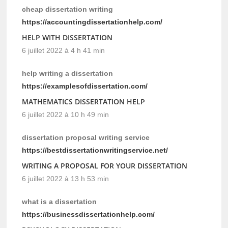
cheap dissertation writing
https://accountingdissertationhelp.com/
HELP WITH DISSERTATION
6 juillet 2022 à 4 h 41 min
help writing a dissertation
https://examplesofdissertation.com/
MATHEMATICS DISSERTATION HELP
6 juillet 2022 à 10 h 49 min
dissertation proposal writing service
https://bestdissertationwritingservice.net/
WRITING A PROPOSAL FOR YOUR DISSERTATION
6 juillet 2022 à 13 h 53 min
what is a dissertation
https://businessdissertationhelp.com/