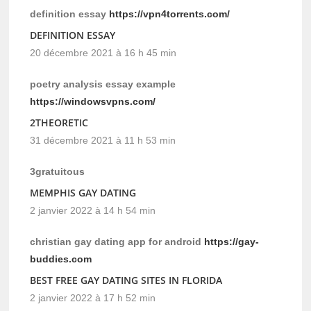
definition essay
https://vpn4torrents.com/
DEFINITION ESSAY
20 décembre 2021 à 16 h 45 min
poetry analysis essay example
https://windowsvpns.com/
2THEORETIC
31 décembre 2021 à 11 h 53 min
3gratuitous
MEMPHIS GAY DATING
2 janvier 2022 à 14 h 54 min
christian gay dating app for android
https://gay-
buddies.com
BEST FREE GAY DATING SITES IN FLORIDA
2 janvier 2022 à 17 h 52 min