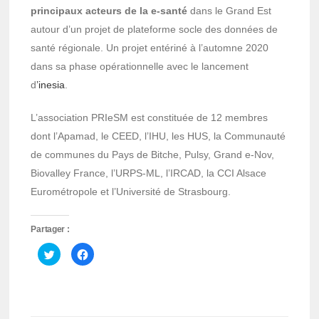
principaux acteurs de la e-santé
dans le Grand Est
autour d’un projet de plateforme socle des données de
santé régionale. Un projet entériné à l’automne 2020
dans sa phase opérationnelle avec le lancement
d
’inesia
.
L’association PRIeSM est constituée de 12 membres
dont l’Apamad, le CEED, l’IHU, les HUS, la Communauté
de communes du Pays de Bitche, Pulsy, Grand e-Nov,
Biovalley France, l’URPS-ML, l’IRCAD, la CCI Alsace
Eurométropole et l’Université de Strasbourg.
Partager :
Cliquez
Cliquez
pour
pour
partager
partager
sur
sur
Twitter(ouvre
Facebook(ouvre
dans
dans
une
une
nouvelle
nouvelle