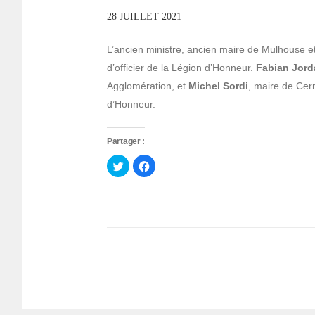
28 JUILLET 2021
L’ancien ministre, ancien maire de Mulhouse 
d’officier de la Légion d’Honneur.
Fabian Jord
Agglomération, et
Michel Sordi
, maire de Cer
d’Honneur.
Partager :
Cliquez
Cliquez
pour
pour
partager
partager
sur
sur
Twitter(ouvre
Facebook(ouvre
dans
dans
une
une
nouvelle
nouvelle
fenêtre)
fenêtre)