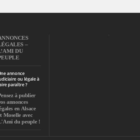
ANNONCES
LÉGALES –
L’AMI DU
PEUPLE
Une annonce
udiciaire ou légale à
aire paraître ?
Pensez à publier
vos annonces
égales en Alsace
et Moselle avec
L'Ami du peuple !