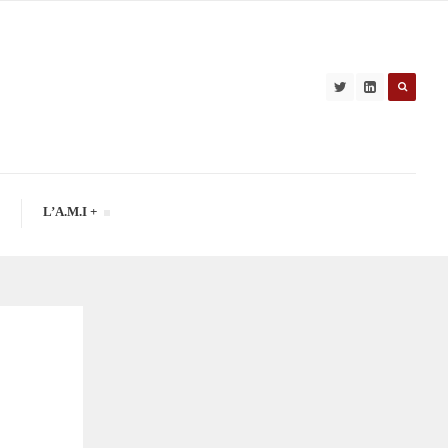
L’A.M.I +