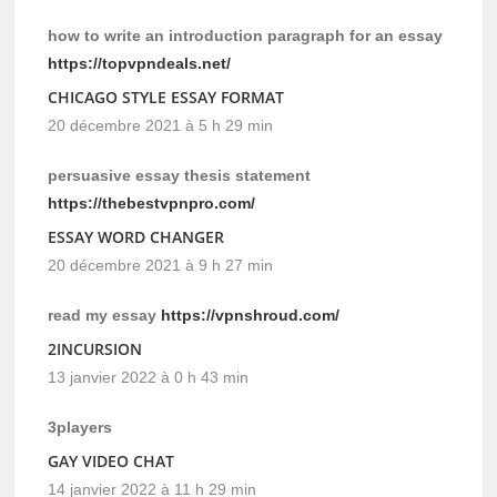
how to write an introduction paragraph for an essay
https://topvpndeals.net/
CHICAGO STYLE ESSAY FORMAT
20 décembre 2021 à 5 h 29 min
persuasive essay thesis statement
https://thebestvpnpro.com/
ESSAY WORD CHANGER
20 décembre 2021 à 9 h 27 min
read my essay
https://vpnshroud.com/
2INCURSION
13 janvier 2022 à 0 h 43 min
3players
GAY VIDEO CHAT
14 janvier 2022 à 11 h 29 min