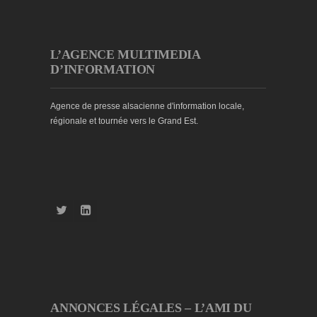
L’AGENCE MULTIMEDIA
D’INFORMATION
Agence de presse alsacienne d'information locale,
régionale et tournée vers le Grand Est.
ANNONCES LÉGALES – L’AMI DU