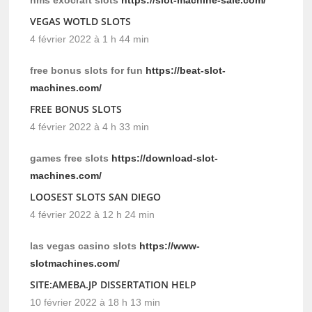
nms exocraft slots
https://slot-machine-sale.com/
VEGAS WOTLD SLOTS
4 février 2022 à 1 h 44 min
free bonus slots for fun
https://beat-slot-
machines.com/
FREE BONUS SLOTS
4 février 2022 à 4 h 33 min
games free slots
https://download-slot-
machines.com/
LOOSEST SLOTS SAN DIEGO
4 février 2022 à 12 h 24 min
las vegas casino slots
https://www-
slotmachines.com/
SITE:AMEBA.JP DISSERTATION HELP
10 février 2022 à 18 h 13 min