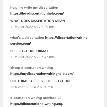
help me write my dissertation
https://buydissertationhelp.com/
WHAT DOES DISSERTATION MEAN
11 février 2022 à 17 h 20 min
what’s a dissertation
https://dissertationwriting-
service.com/
DISSERTATION FORMAT
11 février 2022 à 22 h 47 min
cheap dissertation writing
https://mydissertationwritinghelp.com/
DOCTORAL THESIS VS DISSERTATION
12 février 2022 à 2 h 01 min
dissertation writing services uk
https://dissertations-writing.org/