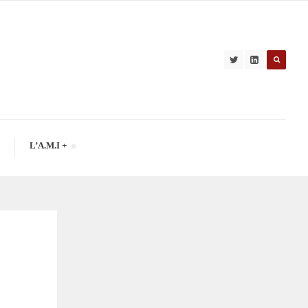
L’A.M.I +