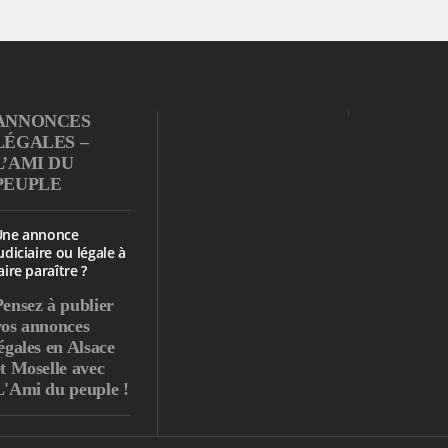
ANNONCES
LÉGALES –
L’AMI DU
PEUPLE
Une annonce
udiciaire ou légale à
aire paraître ?
Pensez à publier
vos annonces
égales en Alsace
et Moselle avec
L'Ami du peuple !