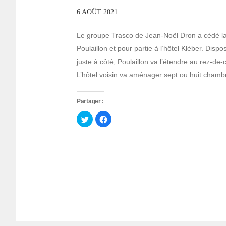
6 AOÛT 2021
Le groupe Trasco de Jean-Noël Dron a cédé la
Poulaillon et pour partie à l’hôtel Kléber. Dis
juste à côté, Poulaillon va l’étendre au rez-de
L’hôtel voisin va aménager sept ou huit chamb
Partager :
Cliquez
Cliquez
pour
pour
partager
partager
sur
sur
Twitter(ouvre
Facebook(ouvre
dans
dans
une
une
nouvelle
nouvelle
fenêtre)
fenêtre)