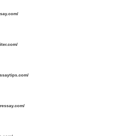
ssay.com/
iter.com/
essaytips.com/
uressay.com/