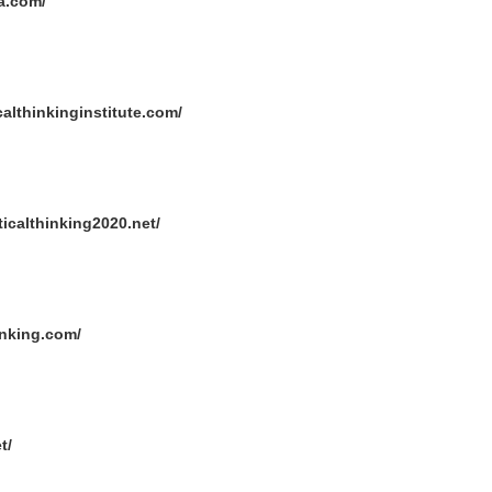
a.com/
icalthinkinginstitute.com/
iticalthinking2020.net/
hinking.com/
t/