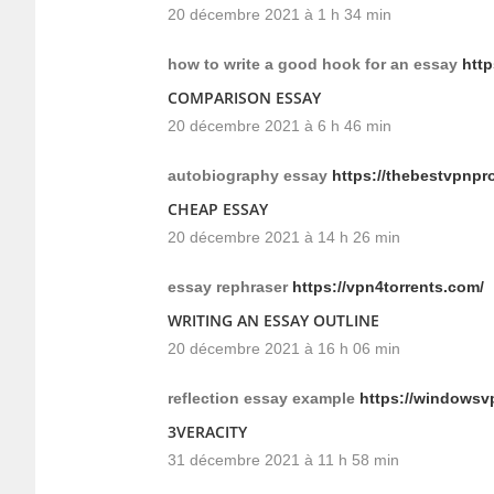
20 décembre 2021 à 1 h 34 min
how to write a good hook for an essay
http
COMPARISON ESSAY
20 décembre 2021 à 6 h 46 min
autobiography essay
https://thebestvpnpr
CHEAP ESSAY
20 décembre 2021 à 14 h 26 min
essay rephraser
https://vpn4torrents.com/
WRITING AN ESSAY OUTLINE
20 décembre 2021 à 16 h 06 min
reflection essay example
https://windowsv
3VERACITY
31 décembre 2021 à 11 h 58 min