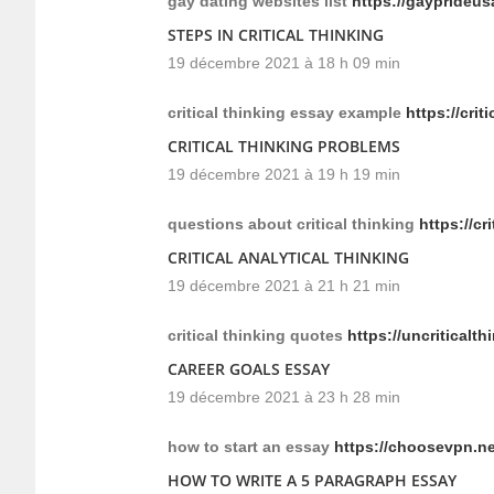
gay dating websites list
https://gayprideus
STEPS IN CRITICAL THINKING
19 décembre 2021 à 18 h 09 min
critical thinking essay example
https://crit
CRITICAL THINKING PROBLEMS
19 décembre 2021 à 19 h 19 min
questions about critical thinking
https://cr
CRITICAL ANALYTICAL THINKING
19 décembre 2021 à 21 h 21 min
critical thinking quotes
https://uncriticalt
CAREER GOALS ESSAY
19 décembre 2021 à 23 h 28 min
how to start an essay
https://choosevpn.ne
HOW TO WRITE A 5 PARAGRAPH ESSAY