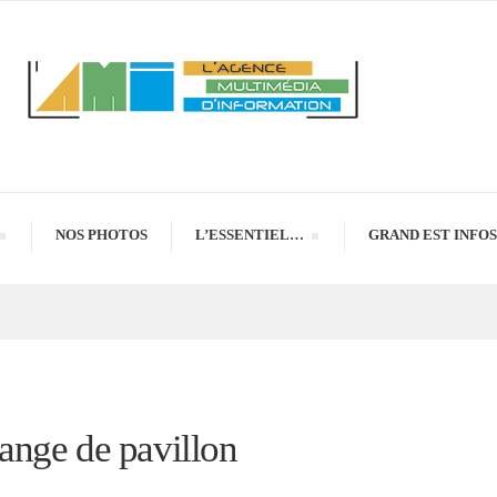
NOS PHOTOS
L’ESSENTIEL…
GRAND EST INFOS
ange de pavillon