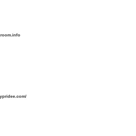
troom.info
aypridee.com/