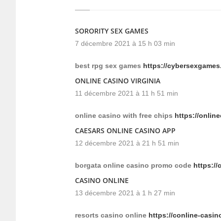
SORORITY SEX GAMES
7 décembre 2021 à 15 h 03 min
best rpg sex games
https://cybersexgames.
ONLINE CASINO VIRGINIA
11 décembre 2021 à 11 h 51 min
online casino with free chips
https://onlin
CAESARS ONLINE CASINO APP
12 décembre 2021 à 21 h 51 min
borgata online casino promo code
https:/
CASINO ONLINE
13 décembre 2021 à 1 h 27 min
resorts casino online
https://conline-casi