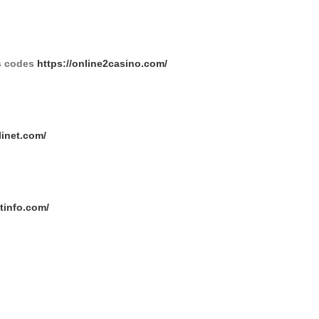
us codes
https://online2casino.com/
linet.com/
tinfo.com/