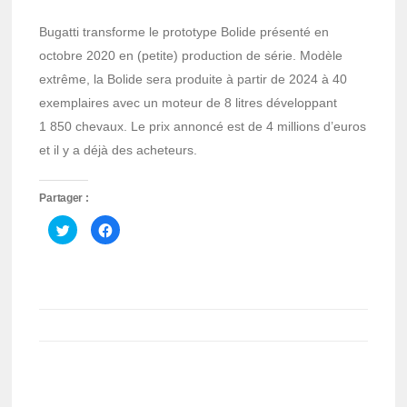
Bugatti transforme le prototype Bolide présenté en
octobre 2020 en (petite) production de série. Modèle
extrême, la Bolide sera produite à partir de 2024 à 40
exemplaires avec un moteur de 8 litres développant
1 850 chevaux. Le prix annoncé est de 4 millions d’euros
et il y a déjà des acheteurs.
Partager :
Cliquez
Cliquez
pour
pour
partager
partager
sur
sur
Twitter(ouvre
Facebook(ouvre
dans
dans
une
une
nouvelle
nouvelle
fenêtre)
fenêtre)