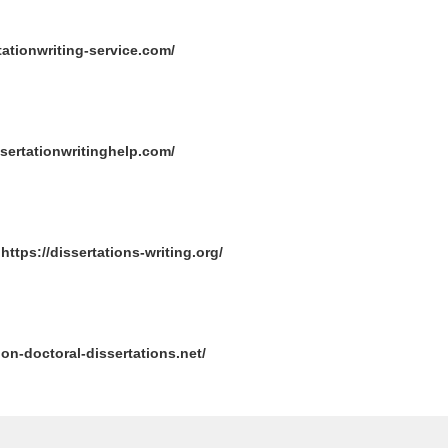
rtationwriting-service.com/
ssertationwritinghelp.com/
s
https://dissertations-writing.org/
pon-doctoral-dissertations.net/