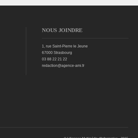
NOUS JOINDRE
1, rue Saint-Pierre le Jeune
67000 Strasbourg
03 88 22 21 22
redaction@agence-ami.fr