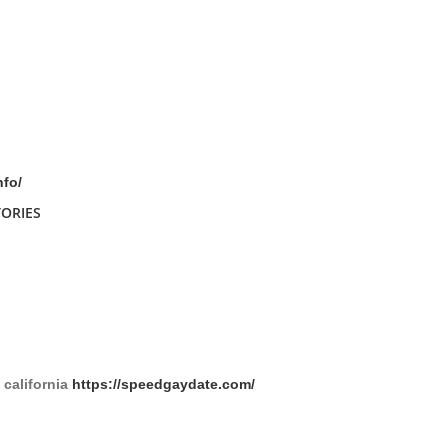
nfo/
TORIES
 california
https://speedgaydate.com/