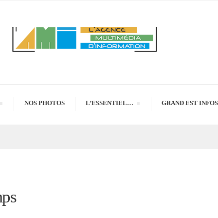
NOS PHOTOS
L’ESSENTIEL…
GRAND EST INFOS
mps