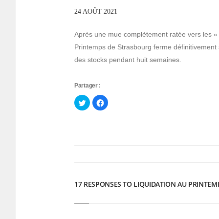
24 AOÛT 2021
Après une mue complètement ratée vers les « c
Printemps de Strasbourg ferme définitivement s
des stocks pendant huit semaines.
Partager :
Cliquez
Cliquez
pour
pour
partager
partager
sur
sur
Twitter(ouvre
Facebook(ouvre
dans
dans
une
une
nouvelle
nouvelle
fenêtre)
fenêtre)
17 RESPONSES TO LIQUIDATION AU PRINTEM