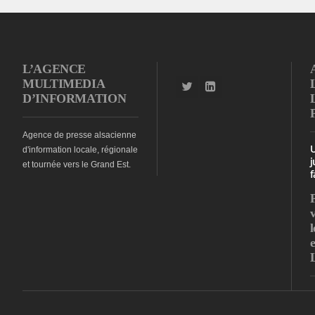
L’AGENCE
MULTIMEDIA
D’INFORMATION
Agence de presse alsacienne
d'information locale, régionale
j
et tournée vers le Grand Est.
f
l