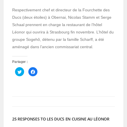
Respectivement chef et directeur de la Fourchette des
Ducs (deux étoiles) à Obernai, Nicolas Stamm et Serge
Schaal prennent en charge la restaurant de l’hôtel
Léonor qui ouvrira à Strasbourg fin novembre. L’hôtel du
groupe Sogehô, détenu par la famille Scharff, a été
aménagé dans l’ancien commissariat central.
Partager :
Cliquez
Cliquez
pour
pour
partager
partager
sur
sur
Twitter(ouvre
Facebook(ouvre
dans
dans
une
une
nouvelle
nouvelle
fenêtre)
fenêtre)
25 RESPONSES TO LES DUCS EN CUISINE AU LÉONOR