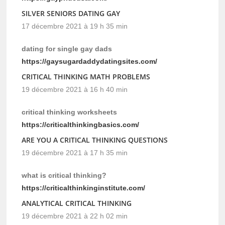
SILVER SENIORS DATING GAY
17 décembre 2021 à 19 h 35 min
dating for single gay dads
https://gaysugardaddydatingsites.com/
CRITICAL THINKING MATH PROBLEMS
19 décembre 2021 à 16 h 40 min
critical thinking worksheets
https://criticalthinkingbasics.com/
ARE YOU A CRITICAL THINKING QUESTIONS
19 décembre 2021 à 17 h 35 min
what is critical thinking?
https://criticalthinkinginstitute.com/
ANALYTICAL CRITICAL THINKING
19 décembre 2021 à 22 h 02 min