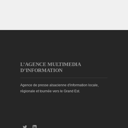
L’AGENCE MULTIMEDIA
D’INFORMATION
Agence de presse alsacienne d'information locale,
régionale et tournée vers le Grand Est.