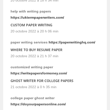
20 octobre 2022 à 18 h 34 min
help with writing papers
https://uktermpaperwriters.com/
CUSTOM PAPER WRITING
20 octobre 2022 à 20 h 06 min
paper writing services
https://paperwritinghq.com/
WHERE TO BUY RESUME PAPER
20 octobre 2022 à 21 h 37 min
customized writing paper
https://writepapersformoney.com/
GHOST WRITER FOR COLLEGE PAPERS
21 octobre 2022 à 0 h 35 min
college paper ghost writer
https://doyourpapersonline.com/