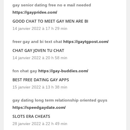
gay senior dating free no e mail needed
https://gaypridee.com/
GOOD CHAT TO MEET GAY MEN ARE BI
14 janvier 2022 à 17 h 29 min
freer gay and bi text chat
https://gaytgpost.com/
CHAT GAY JOVEN TU CHAT
14 janvier 2022 à 20 h 58 min
fcn chat gay
https://gay-buddies.com/
BEST FREE DATING GAY APPS
15 janvier 2022 à 13 h 38 min
gay dating long term relationship oriented guys
https://speedgaydate.com/
SLOTS ERA CHEATS
28 janvier 2022 à 22 h 49 min