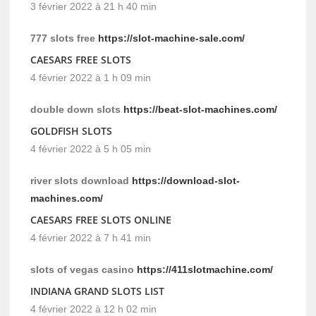
3 février 2022 à 21 h 40 min
777 slots free
https://slot-machine-sale.com/
CAESARS FREE SLOTS
4 février 2022 à 1 h 09 min
double down slots
https://beat-slot-machines.com/
GOLDFISH SLOTS
4 février 2022 à 5 h 05 min
river slots download
https://download-slot-
machines.com/
CAESARS FREE SLOTS ONLINE
4 février 2022 à 7 h 41 min
slots of vegas casino
https://411slotmachine.com/
INDIANA GRAND SLOTS LIST
4 février 2022 à 12 h 02 min