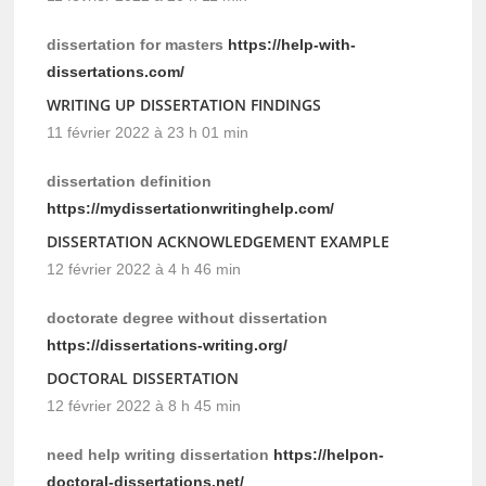
dissertation for masters
https://help-with-
dissertations.com/
WRITING UP DISSERTATION FINDINGS
11 février 2022 à 23 h 01 min
dissertation definition
https://mydissertationwritinghelp.com/
DISSERTATION ACKNOWLEDGEMENT EXAMPLE
12 février 2022 à 4 h 46 min
doctorate degree without dissertation
https://dissertations-writing.org/
DOCTORAL DISSERTATION
12 février 2022 à 8 h 45 min
need help writing dissertation
https://helpon-
doctoral-dissertations.net/