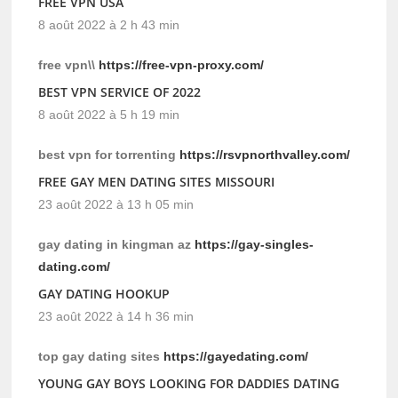
FREE VPN USA
8 août 2022 à 2 h 43 min
free vpn\\
https://free-vpn-proxy.com/
BEST VPN SERVICE OF 2022
8 août 2022 à 5 h 19 min
best vpn for torrenting
https://rsvpnorthvalley.com/
FREE GAY MEN DATING SITES MISSOURI
23 août 2022 à 13 h 05 min
gay dating in kingman az
https://gay-singles-
dating.com/
GAY DATING HOOKUP
23 août 2022 à 14 h 36 min
top gay dating sites
https://gayedating.com/
YOUNG GAY BOYS LOOKING FOR DADDIES DATING