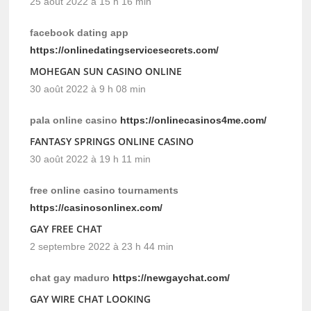
25 août 2022 à 15 h 16 min
facebook dating app
https://onlinedatingservicesecrets.com/
MOHEGAN SUN CASINO ONLINE
30 août 2022 à 9 h 08 min
pala online casino
https://onlinecasinos4me.com/
FANTASY SPRINGS ONLINE CASINO
30 août 2022 à 19 h 11 min
free online casino tournaments
https://casinosonlinex.com/
GAY FREE CHAT
2 septembre 2022 à 23 h 44 min
chat gay maduro
https://newgaychat.com/
GAY WIRE CHAT LOOKING