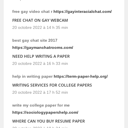
free gay video chat r
https://gayinteracialchat.com/
FREE CHAT ON GAY WEBCAM
20 octobre 2022 à 14 h 35 min
best gay chat site 2017
https://gaymanchatrooms.com/
NEED HELP WRITING A PAPER
20 octobre 2022 à 16 h 33 min
help in writing paper
https://term-paper-help.org/
WRITING SERVICES FOR COLLEGE PAPERS
20 octobre 2022 à 17 h 52 min
write my college paper for me
https://sociologypapershelp.com/
WHERE CAN YOU BUY RESUME PAPER