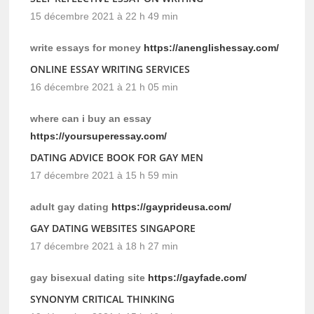
15 décembre 2021 à 22 h 49 min
wri­te essays for money
https://anenglishessay.com/
ONLINE ESSAY WRITING SERVICES
16 décembre 2021 à 21 h 05 min
where can i buy an essay
https://yoursuperessay.com/
DATING ADVICE BOOK FOR GAY MEN
17 décembre 2021 à 15 h 59 min
adult gay dating
https://gayprideusa.com/
GAY DATING WEBSITES SINGAPORE
17 décembre 2021 à 18 h 27 min
gay bisexual dating site
https://gayfade.com/
SYNONYM CRITICAL THINKING