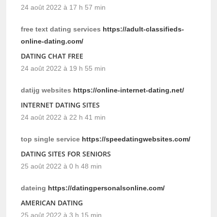
24 août 2022 à 17 h 57 min
free text dating services
https://adult-classifieds-
online-dating.com/
DATING CHAT FREE
24 août 2022 à 19 h 55 min
datijg websites
https://online-internet-dating.net/
INTERNET DATING SITES
24 août 2022 à 22 h 41 min
top single service
https://speedatingwebsites.com/
DATING SITES FOR SENIORS
25 août 2022 à 0 h 48 min
dateing
https://datingpersonalsonline.com/
AMERICAN DATING
25 août 2022 à 3 h 15 min