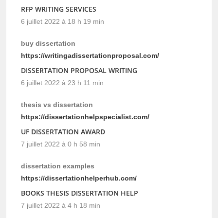
RFP WRITING SERVICES
6 juillet 2022 à 18 h 19 min
buy dissertation
https://writingadissertationproposal.com/
DISSERTATION PROPOSAL WRITING
6 juillet 2022 à 23 h 11 min
thesis vs dissertation
https://dissertationhelpspecialist.com/
UF DISSERTATION AWARD
7 juillet 2022 à 0 h 58 min
dissertation examples
https://dissertationhelperhub.com/
BOOKS THESIS DISSERTATION HELP
7 juillet 2022 à 4 h 18 min