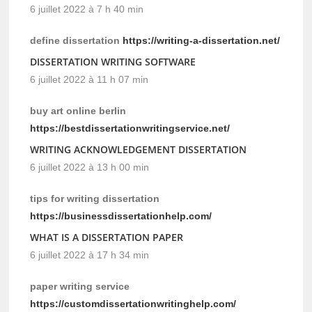
6 juillet 2022 à 7 h 40 min
define dissertation
https://writing-a-dissertation.net/
DISSERTATION WRITING SOFTWARE
6 juillet 2022 à 11 h 07 min
buy art online berlin
https://bestdissertationwritingservice.net/
WRITING ACKNOWLEDGEMENT DISSERTATION
6 juillet 2022 à 13 h 00 min
tips for writing dissertation
https://businessdissertationhelp.com/
WHAT IS A DISSERTATION PAPER
6 juillet 2022 à 17 h 34 min
paper writing service
https://customdissertationwritinghelp.com/