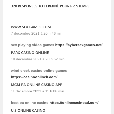
328 RESPONSES TO TERMINÉ POUR PRINTEMPS
WWW SEX GAMES COM
7 décembre 2021 à 20 h 46 min
sex playing video games
https://cybersexgames.net/
PARX CASINO ONLINE
10 décembre 2021 à 20 h 52 min
wind creek casino online games
https://casinoonlinek.com/
MGM PA ONLINE CASINO APP
11 décembre 2021 à 11 h 06 min
best pa online casino
https://onlinecasinoad.com/
U S ONLINE CASINO