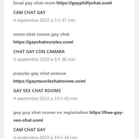
local gay chat room
https://gayphillychat.com/
CAM CHAT GAY
4 septembre 2022 à 5 h 37 min
zoom chat rooms gay chat
https://gaychatnorules.com/
CHAT GAY CON CAMARA
4 septembre 2022 à 9 h 36 min
popular gay chat avenue
https://gaymusclechatrooms.com/
GAY SEX CHAT ROOMS
4 septembre 2022 à 16 h 42 min
gay guy chat rooms no registration
https://free-gay-
sex-chat.com/
CAM CHAT GAY
4 septembre 2022 à 19 h 16 min