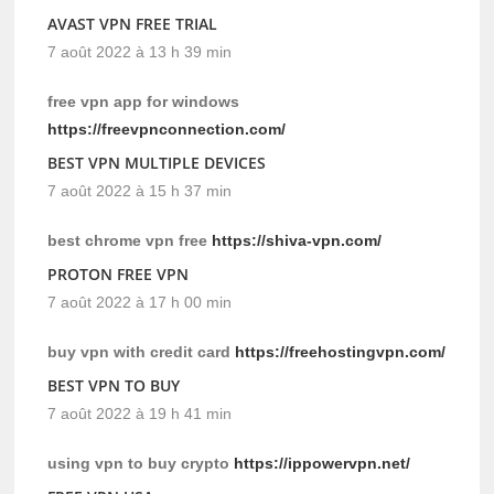
AVAST VPN FREE TRIAL
7 août 2022 à 13 h 39 min
free vpn app for windows
https://freevpnconnection.com/
BEST VPN MULTIPLE DEVICES
7 août 2022 à 15 h 37 min
best chrome vpn free
https://shiva-vpn.com/
PROTON FREE VPN
7 août 2022 à 17 h 00 min
buy vpn with credit card
https://freehostingvpn.com/
BEST VPN TO BUY
7 août 2022 à 19 h 41 min
using vpn to buy crypto
https://ippowervpn.net/