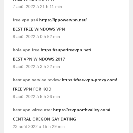
7 août 2022 à 21 h 11 min
free vpn ps4
https://ippowervpn.net/
BEST FREE WINDOWS VPN
8 août 2022 à 0 h 52 min
hola vpn free
https://superfreevpn.net/
BEST VPN WINDOWS 2017
8 août 2022 à 3 h 22 min
best vpn service review
https://free-vpn-proxy.com/
FREE VPN FOR KODI
8 août 2022 à 5 h 36 min
best vpn wirecutter
https://rsvpnorthvalley.com/
CENTRAL OREGON GAY DATING
23 août 2022 à 15 h 29 min