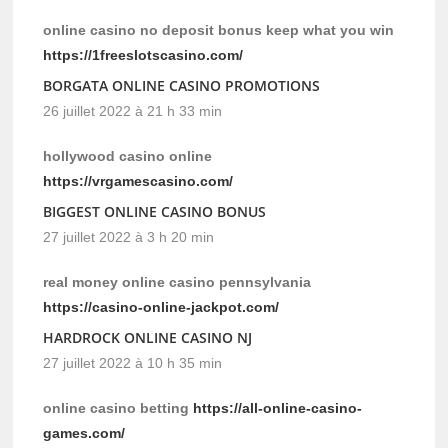
online casino no deposit bonus keep what you win
https://1freeslotscasino.com/
BORGATA ONLINE CASINO PROMOTIONS
26 juillet 2022 à 21 h 33 min
hollywood casino online
https://vrgamescasino.com/
BIGGEST ONLINE CASINO BONUS
27 juillet 2022 à 3 h 20 min
real money online casino pennsylvania
https://casino-online-jackpot.com/
HARDROCK ONLINE CASINO NJ
27 juillet 2022 à 10 h 35 min
online casino betting
https://all-online-casino-
games.com/