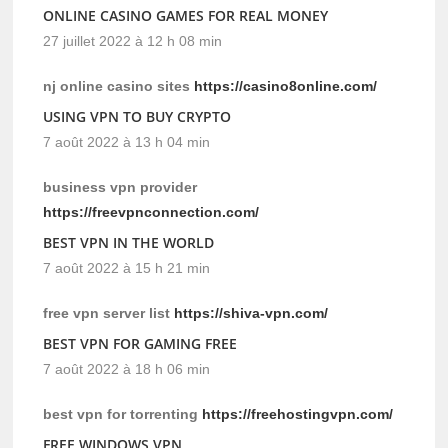
ONLINE CASINO GAMES FOR REAL MONEY
27 juillet 2022 à 12 h 08 min
nj online casino sites
https://casino8online.com/
USING VPN TO BUY CRYPTO
7 août 2022 à 13 h 04 min
business vpn provider
https://freevpnconnection.com/
BEST VPN IN THE WORLD
7 août 2022 à 15 h 21 min
free vpn server list
https://shiva-vpn.com/
BEST VPN FOR GAMING FREE
7 août 2022 à 18 h 06 min
best vpn for torrenting
https://freehostingvpn.com/
FREE WINDOWS VPN