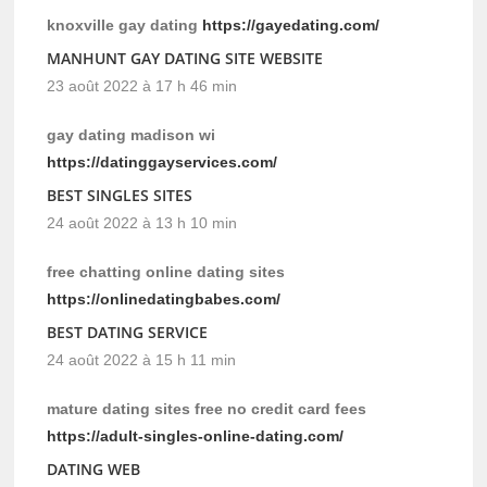
knoxville gay dating
https://gayedating.com/
MANHUNT GAY DATING SITE WEBSITE
23 août 2022 à 17 h 46 min
gay dating madison wi
https://datinggayservices.com/
BEST SINGLES SITES
24 août 2022 à 13 h 10 min
free chatting online dating sites
https://onlinedatingbabes.com/
BEST DATING SERVICE
24 août 2022 à 15 h 11 min
mature dating sites free no credit card fees
https://adult-singles-online-dating.com/
DATING WEB