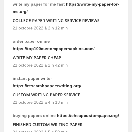
write my paper for me fast
https://write-my-paper-for-
me.org/
COLLEGE PAPER WRITING SERVICE REVIEWS
21 octobre 2022 à 2 h 12 min
order paper online
https://top100custompapernapkins.com/
WRITE MY PAPER CHEAP
21 octobre 2022 à 2 h 42 min
instant paper writer
https://researchpaperswriting.org/
CUSTOM WRITING PAPER SERVICE
21 octobre 2022 à 4 h 13 min
buying papers online
https://cheapcustompaper.org/
FINISHED CUSTOM WRITING PAPER
21 octobre 2022 à 5 h 50 min