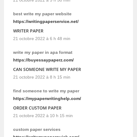
best write my paper website
https://writingpaperservice.net/
WRITER PAPER
21 octobre 2022 à 6 h 48 min
write my paper in apa format
https://buyessaypaperz.com/
CAN SOMEONE WRITE MY PAPER
21 octobre 2022 à 8 h 15 min
find someone to write my paper
https://mypaperwritinghelp.com/
ORDER CUSTOM PAPER
21 octobre 2022 à 10 h 15 min
custom paper services
https://writemypaperquick.com/