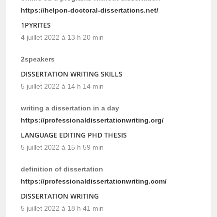
https://helpon-doctoral-dissertations.net/
1PYRITES
4 juillet 2022 à 13 h 20 min
2speakers
DISSERTATION WRITING SKILLS
5 juillet 2022 à 14 h 14 min
writing a dissertation in a day
https://professionaldissertationwriting.org/
LANGUAGE EDITING PHD THESIS
5 juillet 2022 à 15 h 59 min
definition of dissertation
https://professionaldissertationwriting.com/
DISSERTATION WRITING
5 juillet 2022 à 18 h 41 min