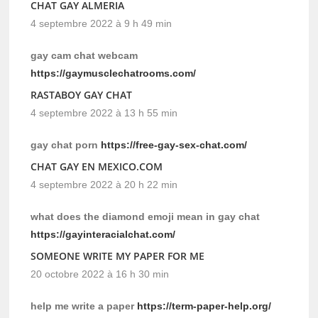
CHAT GAY ALMERIA
4 septembre 2022 à 9 h 49 min
gay cam chat webcam
https://gaymusclechatrooms.com/
RASTABOY GAY CHAT
4 septembre 2022 à 13 h 55 min
gay chat porn
https://free-gay-sex-chat.com/
CHAT GAY EN MEXICO.COM
4 septembre 2022 à 20 h 22 min
what does the diamond emoji mean in gay chat
https://gayinteracialchat.com/
SOMEONE WRITE MY PAPER FOR ME
20 octobre 2022 à 16 h 30 min
help me write a paper
https://term-paper-help.org/