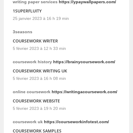
writing paper services
https://ypaywallpapers.com/
1SUPERFLUITY
25 janvier 2023 à 16 h 19 min
3seasons
COURSEWORK WRITER
5 février 2023 à 12 h 33 min
coursework history
https://brainycoursework.com/
COURSEWORK WRITING UK
5 février 2023 à 16 h 08 min
online coursework
https://writingacoursework.com/
COURSEWORK WEBSITE
5 février 2023 à 19 h 20 min
coursework uk
https://courseworkinfotest.com/
COURSEWORK SAMPLES