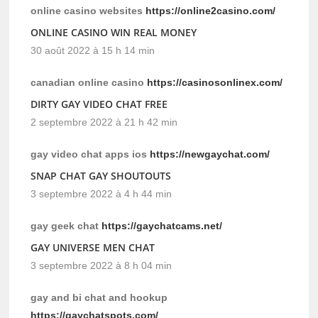
online casino websites
https://online2casino.com/
ONLINE CASINO WIN REAL MONEY
30 août 2022 à 15 h 14 min
canadian online casino
https://casinosonlinex.com/
DIRTY GAY VIDEO CHAT FREE
2 septembre 2022 à 21 h 42 min
gay video chat apps ios
https://newgaychat.com/
SNAP CHAT GAY SHOUTOUTS
3 septembre 2022 à 4 h 44 min
gay geek chat
https://gaychatcams.net/
GAY UNIVERSE MEN CHAT
3 septembre 2022 à 8 h 04 min
gay and bi chat and hookup
https://gaychatspots.com/