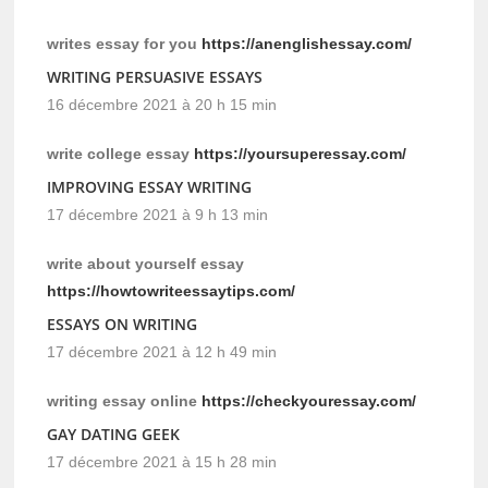
writes essay for you
https://anenglishessay.com/
WRITING PERSUASIVE ESSAYS
16 décembre 2021 à 20 h 15 min
write college essay
https://yoursuperessay.com/
IMPROVING ESSAY WRITING
17 décembre 2021 à 9 h 13 min
write about yourself essay
https://howtowriteessaytips.com/
ESSAYS ON WRITING
17 décembre 2021 à 12 h 49 min
writing essay online
https://checkyouressay.com/
GAY DATING GEEK
17 décembre 2021 à 15 h 28 min