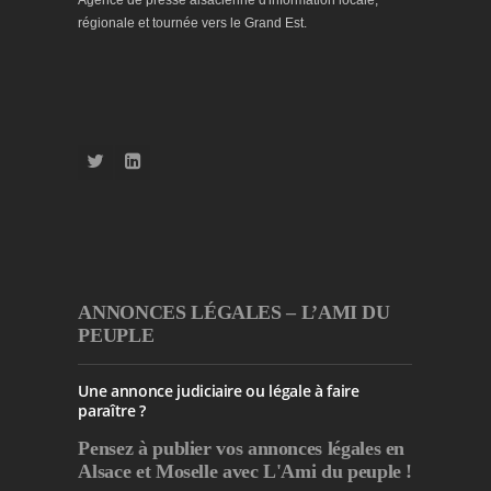
régionale et tournée vers le Grand Est.
ANNONCES LÉGALES – L’AMI DU
PEUPLE
Une annonce judiciaire ou légale à faire
paraître ?
Pensez à publier
vos annonces légales en
Alsace et Moselle avec L'Ami du peuple !