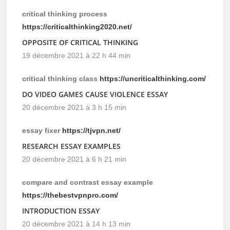
critical thinking process
https://criticalthinking2020.net/
OPPOSITE OF CRITICAL THINKING
19 décembre 2021 à 22 h 44 min
critical thinking class
https://uncriticalthinking.com/
DO VIDEO GAMES CAUSE VIOLENCE ESSAY
20 décembre 2021 à 3 h 15 min
essay fixer
https://tjvpn.net/
RESEARCH ESSAY EXAMPLES
20 décembre 2021 à 6 h 21 min
compare and contrast essay example
https://thebestvpnpro.com/
INTRODUCTION ESSAY
20 décembre 2021 à 14 h 13 min