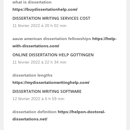
what is dissertation
https://buydissertationhelp.com/
DISSERTATION WRITING SERVICES COST
11 février 2022 à 20 h 02 min
aauw american dissertation fellowships
https://help-
with-dissertations.com/
ONLINE DISSERTATION HELP GOTTINGEN
11 février 2022 à 22 h 34 min
dissertation lengths
https://mydissertationwritinghelp.com/
DISSERTATION WRITING SOFTWARE
12 février 2022 à 6 h 59 min
dissertation definition
https://helpon-doctoral-
dissertations.net/