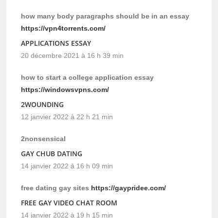
how many body paragraphs should be in an essay
https://vpn4torrents.com/
APPLICATIONS ESSAY
20 décembre 2021 à 16 h 39 min
how to start a college application essay
https://windowsvpns.com/
2WOUNDING
12 janvier 2022 à 22 h 21 min
2nonsensical
GAY CHUB DATING
14 janvier 2022 à 16 h 09 min
free dating gay sites
https://gaypridee.com/
FREE GAY VIDEO CHAT ROOM
14 janvier 2022 à 19 h 15 min