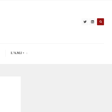
L’A.M.I +