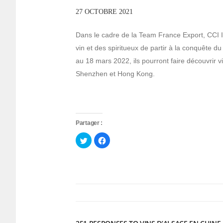
27 OCTOBRE 2021
Dans le cadre de la Team France Export, CCI I
vin et des spiritueux de partir à la conquête 
au 18 mars 2022, ils pourront faire découvrir 
Shenzhen et Hong Kong.
Partager :
Cliquez
Cliquez
pour
pour
partager
partager
sur
sur
Twitter(ouvre
Facebook(ouvre
dans
dans
une
une
nouvelle
nouvelle
fenêtre)
fenêtre)