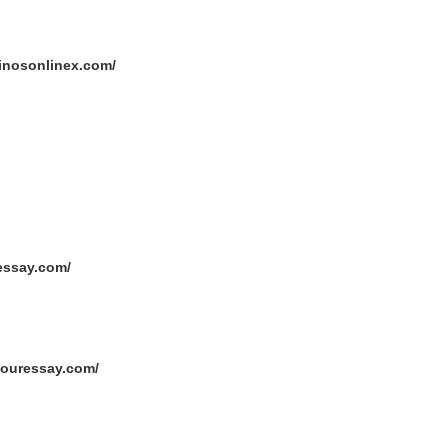
sinosonlinex.com/
essay.com/
youressay.com/