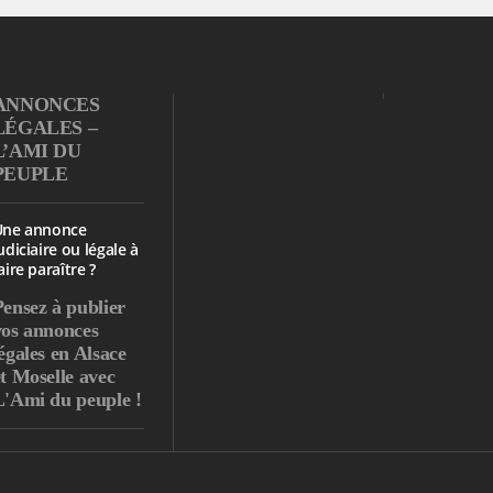
ANNONCES
LÉGALES –
L’AMI DU
PEUPLE
Une annonce
udiciaire ou légale à
aire paraître ?
Pensez à publier
vos annonces
égales en Alsace
et Moselle avec
L'Ami du peuple !