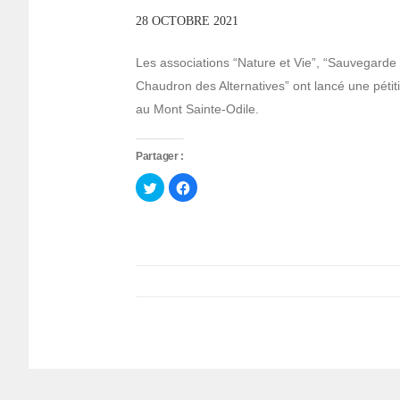
28 OCTOBRE 2021
Les associations “Nature et Vie”, “Sauvegarde
Chaudron des Alternatives” ont lancé une pétition
au Mont Sainte-Odile.
Partager :
Cliquez
Cliquez
pour
pour
partager
partager
sur
sur
Twitter(ouvre
Facebook(ouvre
dans
dans
une
une
nouvelle
nouvelle
fenêtre)
fenêtre)