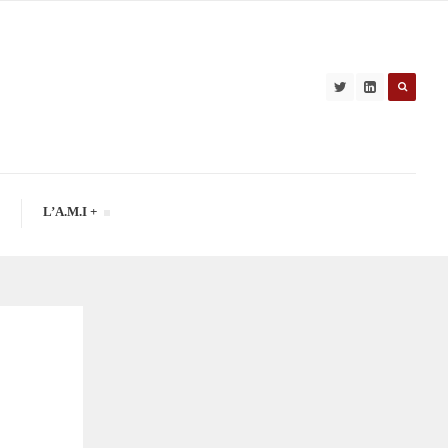
L’A.M.I +