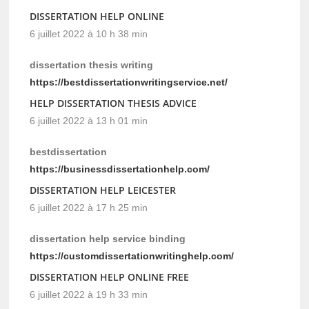
DISSERTATION HELP ONLINE
6 juillet 2022 à 10 h 38 min
dissertation thesis writing
https://bestdissertationwritingservice.net/
HELP DISSERTATION THESIS ADVICE
6 juillet 2022 à 13 h 01 min
bestdissertation
https://businessdissertationhelp.com/
DISSERTATION HELP LEICESTER
6 juillet 2022 à 17 h 25 min
dissertation help service binding
https://customdissertationwritinghelp.com/
DISSERTATION HELP ONLINE FREE
6 juillet 2022 à 19 h 33 min