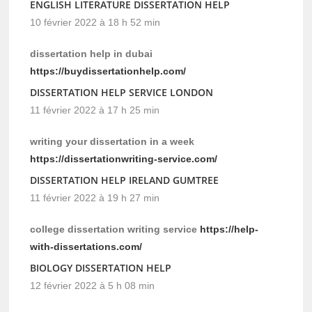
ENGLISH LITERATURE DISSERTATION HELP
10 février 2022 à 18 h 52 min
dissertation help in dubai
https://buydissertationhelp.com/
DISSERTATION HELP SERVICE LONDON
11 février 2022 à 17 h 25 min
writing your dissertation in a week
https://dissertationwriting-service.com/
DISSERTATION HELP IRELAND GUMTREE
11 février 2022 à 19 h 27 min
college dissertation writing service
https://help-
with-dissertations.com/
BIOLOGY DISSERTATION HELP
12 février 2022 à 5 h 08 min