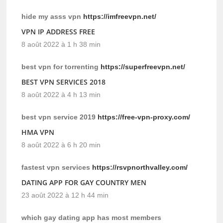
hide my asss vpn
https://imfreevpn.net/
VPN IP ADDRESS FREE
8 août 2022 à 1 h 38 min
best vpn for torrenting
https://superfreevpn.net/
BEST VPN SERVICES 2018
8 août 2022 à 4 h 13 min
best vpn service 2019
https://free-vpn-proxy.com/
HMA VPN
8 août 2022 à 6 h 20 min
fastest vpn services
https://rsvpnorthvalley.com/
DATING APP FOR GAY COUNTRY MEN
23 août 2022 à 12 h 44 min
which gay dating app has most members