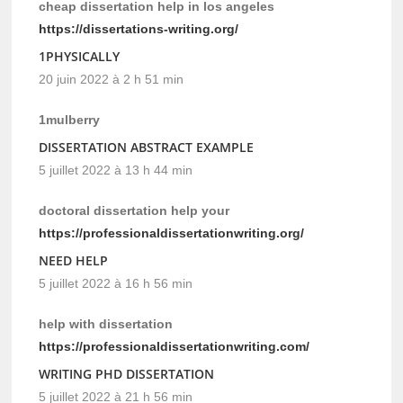
cheap dissertation help in los angeles
https://dissertations-writing.org/
1PHYSICALLY
20 juin 2022 à 2 h 51 min
1mulberry
DISSERTATION ABSTRACT EXAMPLE
5 juillet 2022 à 13 h 44 min
doctoral dissertation help your
https://professionaldissertationwriting.org/
NEED HELP
5 juillet 2022 à 16 h 56 min
help with dissertation
https://professionaldissertationwriting.com/
WRITING PHD DISSERTATION
5 juillet 2022 à 21 h 56 min