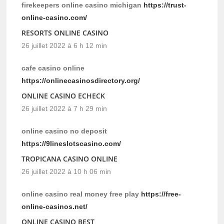
firekeepers online casino michigan
https://trust-
online-casino.com/
RESORTS ONLINE CASINO
26 juillet 2022 à 6 h 12 min
cafe casino online
https://onlinecasinosdirectory.org/
ONLINE CASINO ECHECK
26 juillet 2022 à 7 h 29 min
online casino no deposit
https://9lineslotscasino.com/
TROPICANA CASINO ONLINE
26 juillet 2022 à 10 h 06 min
online casino real money free play
https://free-
online-casinos.net/
ONLINE CASINO BEST