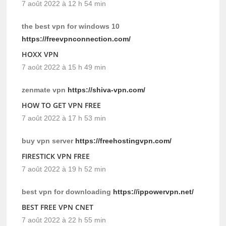
7 août 2022 à 12 h 54 min
the best vpn for windows 10
https://freevpnconnection.com/
HOXX VPN
7 août 2022 à 15 h 49 min
zenmate vpn
https://shiva-vpn.com/
HOW TO GET VPN FREE
7 août 2022 à 17 h 53 min
buy vpn server
https://freehostingvpn.com/
FIRESTICK VPN FREE
7 août 2022 à 19 h 52 min
best vpn for downloading
https://ippowervpn.net/
BEST FREE VPN CNET
7 août 2022 à 22 h 55 min