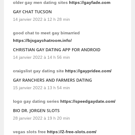
older gay men dating sites
https://gayfade.com
GAY CHAT TUCSON
14 janvier 2022 à 12 h 28 min
good chat to meet gay bimarried
https://bjsgaychatroom.info/
CHRISTIAN GAY DATING APP FOR ANDROID
14 janvier 2022 à 14 h 56 min
craigslist gay dating site
https://gaypridee.com/
GAY RANCHERS AND FARMERS DATING
15 janvier 2022 à 13 h 54 min
logo gay dating series
https://speedgaydate.com/
BIO DR. JORGEN SLOTS
28 janvier 2022 à 19 h 20 min
vegas slots free
https://2-free-slots.com/