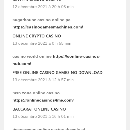
12 décembre 2021 à 20 h 05 min
sugarhouse casino online pa
https://casinogamesmachines.com/
ONLINE CRYPTO CASINO
13 décembre 2021 à 0 h 55 min
casino world online
https://conline-casinos-
hub.com/
FREE ONLINE CASINO GAMES NO DOWNLOAD
13 décembre 2021 à 12 h 57 min
msn zone online casino
https://onlinecasinos4me.com/
BACCARAT ONLINE CASINO
13 décembre 2021 à 16 h 01 min
riversweeps online casino download