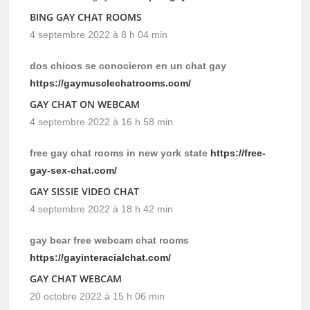
BING GAY CHAT ROOMS
4 septembre 2022 à 8 h 04 min
dos chicos se conocieron en un chat gay
https://gaymusclechatrooms.com/
GAY CHAT ON WEBCAM
4 septembre 2022 à 16 h 58 min
free gay chat rooms in new york state
https://free-
gay-sex-chat.com/
GAY SISSIE VIDEO CHAT
4 septembre 2022 à 18 h 42 min
gay bear free webcam chat rooms
https://gayinteracialchat.com/
GAY CHAT WEBCAM
20 octobre 2022 à 15 h 06 min