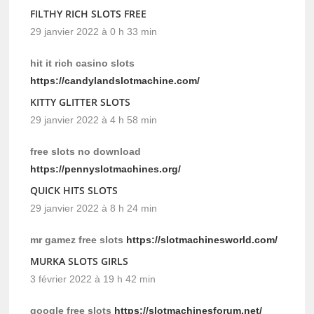
FILTHY RICH SLOTS FREE
29 janvier 2022 à 0 h 33 min
hit it rich casino slots
https://candylandslotmachine.com/
KITTY GLITTER SLOTS
29 janvier 2022 à 4 h 58 min
free slots no download
https://pennyslotmachines.org/
QUICK HITS SLOTS
29 janvier 2022 à 8 h 24 min
mr gamez free slots
https://slotmachinesworld.com/
MURKA SLOTS GIRLS
3 février 2022 à 19 h 42 min
google free slots
https://slotmachinesforum.net/