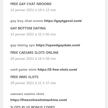
FREE GAY CHAT NROOMS
14 janvier 2022 à 18 h 12 min
gay boy chat rooms
https://gaytgpost.com/
GAY BOTTOM DATING
15 janvier 2022 à 22 h 00 min
gay dating aps
https://speedgaydate.com/
FREE CAESARS SLOTS ONLINE
28 janvier 2022 à 16 h 58 min
card game slots
https://2-free-slots.com/
FREE WMS SLOTS
28 janvier 2022 à 21 h 37 min
caesars casino slots
https://freeonlneslotmachine.com/
SLOTS PLUS BONUS CODES