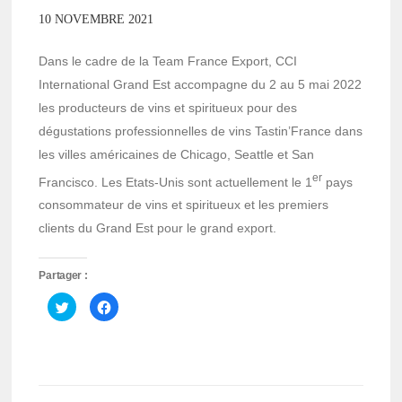
10 NOVEMBRE 2021
Dans le cadre de la Team France Export, CCI
International Grand Est accompagne du 2 au 5 mai 2022
les producteurs de vins et spiritueux pour des
dégustations professionnelles de vins Tastin’France dans
les villes américaines de Chicago, Seattle et San
er
Francisco. Les Etats-Unis sont actuellement le 1
pays
consommateur de vins et spiritueux et les premiers
clients du Grand Est pour le grand export.
Partager :
Cliquez
Cliquez
pour
pour
partager
partager
sur
sur
Twitter(ouvre
Facebook(ouvre
dans
dans
une
une
nouvelle
nouvelle
fenêtre)
fenêtre)