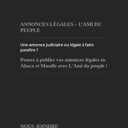
ANNONCES LÉGALES – L’AMI DU
PEUPLE
Une annonce judiciaire ou légale à faire
paraître ?
Pensez à publier
vos annonces légales en
Alsace et Moselle avec L'Ami du peuple !
NOUS JOINDRE