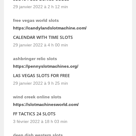
29 janvier 2022 à 2 h 12 min
free vegas world slots
https://candylandslotmachine.com/
CALENDAR WITH TIME SLOTS
29 janvier 2022 à 4 h 00 min
ashbringer relic slots
https://pennyslotmachines.org/
LAS VEGAS SLOTS FOR FREE
29 janvier 2022 à 9 h 25 min
wind creek online slots
https://slotmachinesworld.com/
FF TACTICS 24 SLOTS
3 février 2022 à 18 h 03 min
deep dish western slots