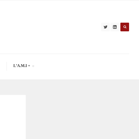
L’A.M.I +