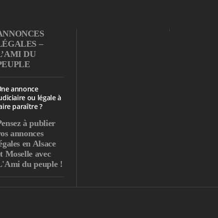
ANNONCES
LÉGALES –
L’AMI DU
PEUPLE
Une annonce
udiciaire ou légale à
aire paraître ?
Pensez à publier
vos annonces
égales en Alsace
et Moselle avec
L'Ami du peuple !