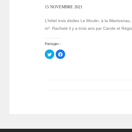
15 NOVEMBRE 2021
L’hôtel trois étoiles Le Moulin, à la Wantzena
m². Racheté il y a trois ans par Carole et Rég
Partager :
Cliquez
Cliquez
pour
pour
partager
partager
sur
sur
Twitter(ouvre
Facebook(ouvre
dans
dans
une
une
nouvelle
nouvelle
fenêtre)
fenêtre)