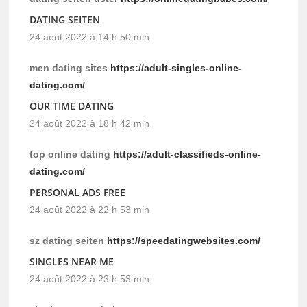
DATING SEITEN
24 août 2022 à 14 h 50 min
men dating sites
https://adult-singles-online-
dating.com/
OUR TIME DATING
24 août 2022 à 18 h 42 min
top online dating
https://adult-classifieds-online-
dating.com/
PERSONAL ADS FREE
24 août 2022 à 22 h 53 min
sz dating seiten
https://speedatingwebsites.com/
SINGLES NEAR ME
24 août 2022 à 23 h 53 min