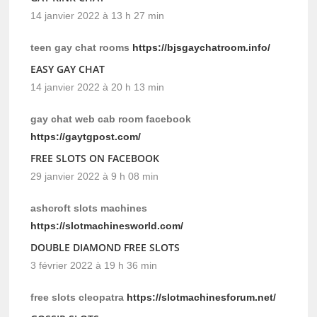
14 janvier 2022 à 13 h 27 min
teen gay chat rooms
https://bjsgaychatroom.info/
EASY GAY CHAT
14 janvier 2022 à 20 h 13 min
gay chat web cab room facebook
https://gaytgpost.com/
FREE SLOTS ON FACEBOOK
29 janvier 2022 à 9 h 08 min
ashcroft slots machines
https://slotmachinesworld.com/
DOUBLE DIAMOND FREE SLOTS
3 février 2022 à 19 h 36 min
free slots cleopatra
https://slotmachinesforum.net/