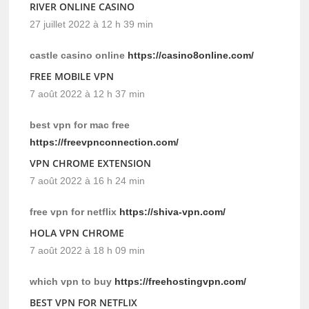
RIVER ONLINE CASINO
27 juillet 2022 à 12 h 39 min
castle casino online
https://casino8online.com/
FREE MOBILE VPN
7 août 2022 à 12 h 37 min
best vpn for mac free
https://freevpnconnection.com/
VPN CHROME EXTENSION
7 août 2022 à 16 h 24 min
free vpn for netflix
https://shiva-vpn.com/
HOLA VPN CHROME
7 août 2022 à 18 h 09 min
which vpn to buy
https://freehostingvpn.com/
BEST VPN FOR NETFLIX