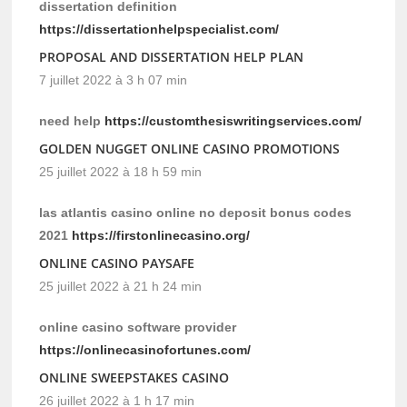
dissertation definition
https://dissertationhelpspecialist.com/
PROPOSAL AND DISSERTATION HELP PLAN
7 juillet 2022 à 3 h 07 min
need help
https://customthesiswritingservices.com/
GOLDEN NUGGET ONLINE CASINO PROMOTIONS
25 juillet 2022 à 18 h 59 min
las atlantis casino online no deposit bonus codes
2021
https://firstonlinecasino.org/
ONLINE CASINO PAYSAFE
25 juillet 2022 à 21 h 24 min
online casino software provider
https://onlinecasinofortunes.com/
ONLINE SWEEPSTAKES CASINO
26 juillet 2022 à 1 h 17 min