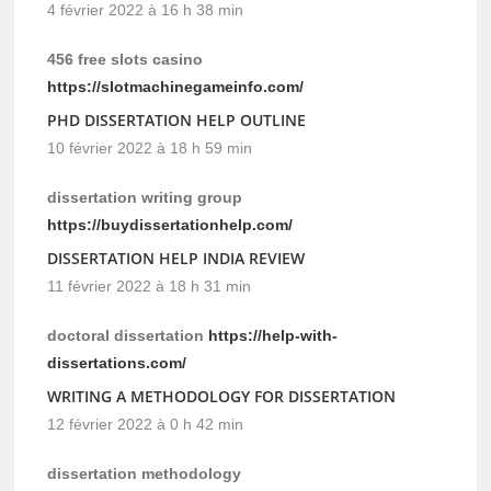
4 février 2022 à 16 h 38 min
456 free slots casino
https://slotmachinegameinfo.com/
PHD DISSERTATION HELP OUTLINE
10 février 2022 à 18 h 59 min
dissertation writing group
https://buydissertationhelp.com/
DISSERTATION HELP INDIA REVIEW
11 février 2022 à 18 h 31 min
doctoral dissertation
https://help-with-
dissertations.com/
WRITING A METHODOLOGY FOR DISSERTATION
12 février 2022 à 0 h 42 min
dissertation methodology