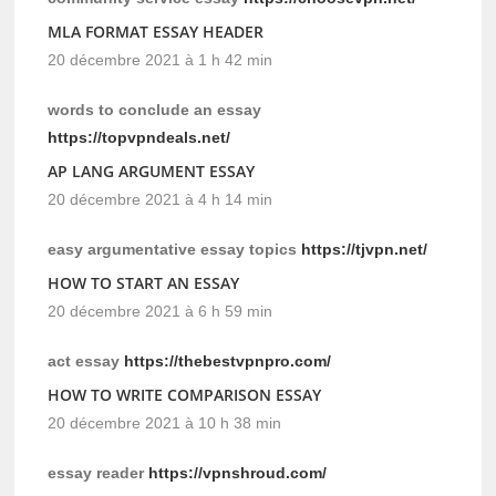
MLA FORMAT ESSAY HEADER
20 décembre 2021 à 1 h 42 min
words to conclude an essay
https://topvpndeals.net/
AP LANG ARGUMENT ESSAY
20 décembre 2021 à 4 h 14 min
easy argumentative essay topics
https://tjvpn.net/
HOW TO START AN ESSAY
20 décembre 2021 à 6 h 59 min
act essay
https://thebestvpnpro.com/
HOW TO WRITE COMPARISON ESSAY
20 décembre 2021 à 10 h 38 min
essay reader
https://vpnshroud.com/