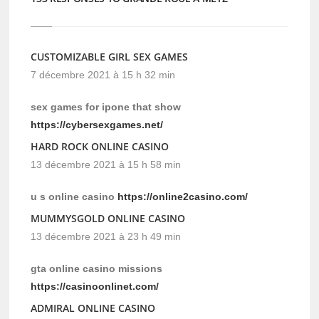
CUSTOMIZABLE GIRL SEX GAMES
7 décembre 2021 à 15 h 32 min
sex games for ipone that show
https://cybersexgames.net/
HARD ROCK ONLINE CASINO
13 décembre 2021 à 15 h 58 min
u s online casino
https://online2casino.com/
MUMMYSGOLD ONLINE CASINO
13 décembre 2021 à 23 h 49 min
gta online casino missions
https://casinoonlinet.com/
ADMIRAL ONLINE CASINO