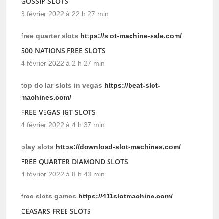
GOSSIP SLOTS
3 février 2022 à 22 h 27 min
free quarter slots
https://slot-machine-sale.com/
500 NATIONS FREE SLOTS
4 février 2022 à 2 h 27 min
top dollar slots in vegas
https://beat-slot-
machines.com/
FREE VEGAS IGT SLOTS
4 février 2022 à 4 h 37 min
play slots
https://download-slot-machines.com/
FREE QUARTER DIAMOND SLOTS
4 février 2022 à 8 h 43 min
free slots games
https://411slotmachine.com/
CEASARS FREE SLOTS