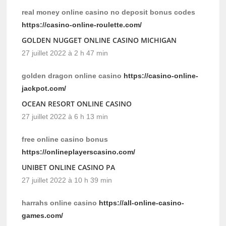
real money online casino no deposit bonus codes
https://casino-online-roulette.com/
GOLDEN NUGGET ONLINE CASINO MICHIGAN
27 juillet 2022 à 2 h 47 min
golden dragon online casino
https://casino-online-
jackpot.com/
OCEAN RESORT ONLINE CASINO
27 juillet 2022 à 6 h 13 min
free online casino bonus
https://onlineplayerscasino.com/
UNIBET ONLINE CASINO PA
27 juillet 2022 à 10 h 39 min
harrahs online casino
https://all-online-casino-
games.com/