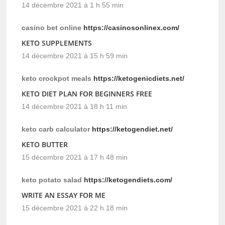
14 décembre 2021 à 1 h 55 min
casino bet online
https://casinosonlinex.com/
KETO SUPPLEMENTS
14 décembre 2021 à 15 h 59 min
keto crockpot meals
https://ketogenicdiets.net/
KETO DIET PLAN FOR BEGINNERS FREE
14 décembre 2021 à 18 h 11 min
keto carb calculator
https://ketogendiet.net/
KETO BUTTER
15 décembre 2021 à 17 h 48 min
keto potato salad
https://ketogendiets.com/
WRITE AN ESSAY FOR ME
15 décembre 2021 à 22 h 18 min