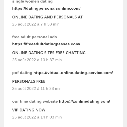
single women dating
https://datingpersonalsonline.com/
ONLINE DATING AND PERSONALS AT
25 août 2022 à 7 h 53 min
free adult personal ads
https://freeadultdatingpasses.com/
ONLINE DATING SITES FREE CHATTING
25 août 2022 à 10 h 37 min
pof dating
https://virtual-online-dating-service.com/
PERSONALS FREE
25 août 2022 à 11 h 28 min
our time dating website
https://zonlinedating.com/
VIP DATING NOW
25 août 2022 à 14 h 03 min