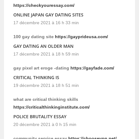
https://checkyouressay.com/
ONLINE JAPAN GAY DATING SITES
17 décembre 2021 à 16 h 33 min
100 gay dating site
https://gayprideusa.com/
GAY DATING AN OLDER MAN
17 décembre 2021 à 18 h 59 min
gay pixel art eroge -dating
https://gayfade.com/
CRITICAL THINKING IS
19 décembre 2021 à 18 h 51 min
what are critical thinking skills
https://criticalthinkinginstitute.com/
POLICE BRUTALITY ESSAY
20 décembre 2021 à 0 h 15 min
community service essay
https://choosevpn.net/