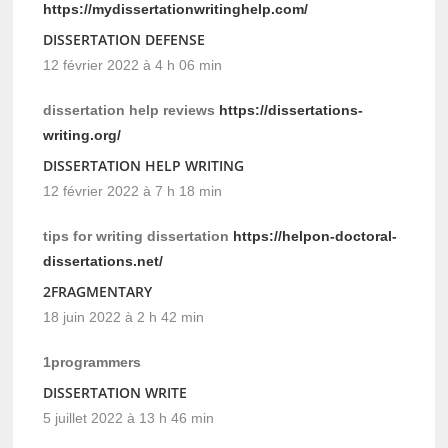
https://mydissertationwritinghelp.com/
DISSERTATION DEFENSE
12 février 2022 à 4 h 06 min
dissertation help reviews
https://dissertations-
writing.org/
DISSERTATION HELP WRITING
12 février 2022 à 7 h 18 min
tips for writing dissertation
https://helpon-doctoral-
dissertations.net/
2FRAGMENTARY
18 juin 2022 à 2 h 42 min
1programmers
DISSERTATION WRITE
5 juillet 2022 à 13 h 46 min