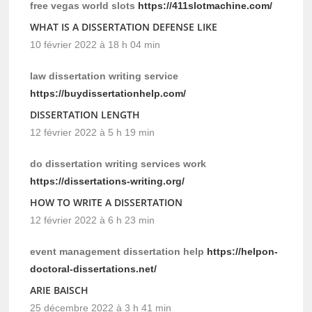
free vegas world slots
https://411slotmachine.com/
WHAT IS A DISSERTATION DEFENSE LIKE
10 février 2022 à 18 h 04 min
law dissertation writing service
https://buydissertationhelp.com/
DISSERTATION LENGTH
12 février 2022 à 5 h 19 min
do dissertation writing services work
https://dissertations-writing.org/
HOW TO WRITE A DISSERTATION
12 février 2022 à 6 h 23 min
event management dissertation help
https://helpon-
doctoral-dissertations.net/
ARIE BAISCH
25 décembre 2022 à 3 h 41 min