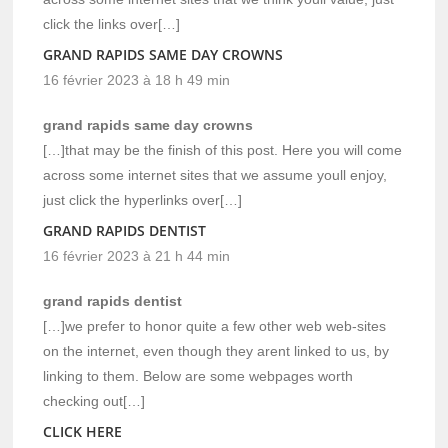
click the links over[…]
GRAND RAPIDS SAME DAY CROWNS
16 février 2023 à 18 h 49 min
grand rapids same day crowns
[…]that may be the finish of this post. Here you will come
across some internet sites that we assume youll enjoy,
just click the hyperlinks over[…]
GRAND RAPIDS DENTIST
16 février 2023 à 21 h 44 min
grand rapids dentist
[…]we prefer to honor quite a few other web web-sites
on the internet, even though they arent linked to us, by
linking to them. Below are some webpages worth
checking out[…]
CLICK HERE