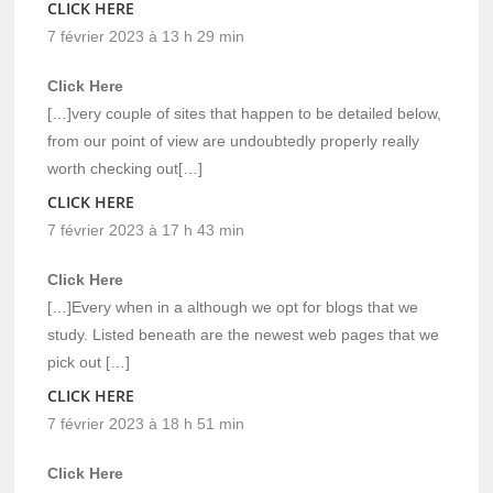
CLICK HERE
7 février 2023 à 13 h 29 min
Click Here
[…]very couple of sites that happen to be detailed below,
from our point of view are undoubtedly properly really
worth checking out[…]
CLICK HERE
7 février 2023 à 17 h 43 min
Click Here
[…]Every when in a although we opt for blogs that we
study. Listed beneath are the newest web pages that we
pick out […]
CLICK HERE
7 février 2023 à 18 h 51 min
Click Here