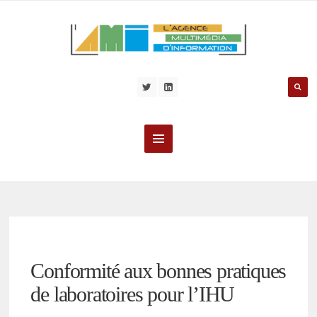
Conformité aux bonnes pratiques
de laboratoires pour l’IHU