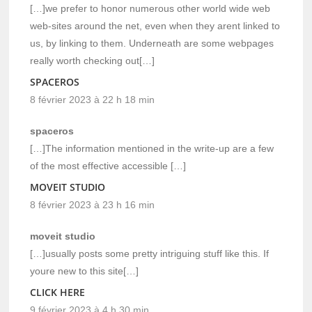
[…]we prefer to honor numerous other world wide web
web-sites around the net, even when they arent linked to
us, by linking to them. Underneath are some webpages
really worth checking out[…]
SPACEROS
8 février 2023 à 22 h 18 min
spaceros
[…]The information mentioned in the write-up are a few
of the most effective accessible […]
MOVEIT STUDIO
8 février 2023 à 23 h 16 min
moveit studio
[…]usually posts some pretty intriguing stuff like this. If
youre new to this site[…]
CLICK HERE
9 février 2023 à 4 h 30 min