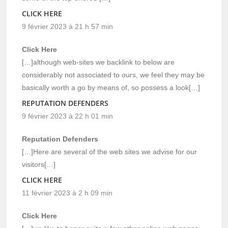
CLICK HERE
9 février 2023 à 21 h 57 min
Click Here
[…]although web-sites we backlink to below are
considerably not associated to ours, we feel they may be
basically worth a go by means of, so possess a look[…]
REPUTATION DEFENDERS
9 février 2023 à 22 h 01 min
Reputation Defenders
[…]Here are several of the web sites we advise for our
visitors[…]
CLICK HERE
11 février 2023 à 2 h 09 min
Click Here