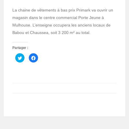
La chaine de vêtements à bas prix Primark va ouvrir un
magasin dans le centre commercial Porte Jeune à
Mulhouse. L’enseigne occupera les anciens locaux de
Babou et Chaussea, soit 3 200 m² au total.
Partager :
Cliquez
Cliquez
pour
pour
partager
partager
sur
sur
Twitter(ouvre
Facebook(ouvre
dans
dans
une
une
nouvelle
nouvelle
fenêtre)
fenêtre)