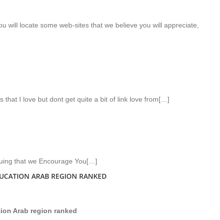
ou will locate some web-sites that we believe you will appreciate,
 that I love but dont get quite a bit of link love from[…]
iguing that we Encourage You[…]
EDUCATION ARAB REGION RANKED
tion Arab region ranked