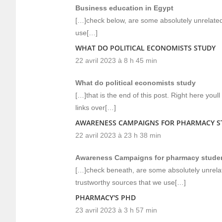
Business education in Egypt
[…]check below, are some absolutely unrelated 
use[…]
WHAT DO POLITICAL ECONOMISTS STUDY
22 avril 2023 à 8 h 45 min
What do political economists study
[…]that is the end of this post. Right here youll
links over[…]
AWARENESS CAMPAIGNS FOR PHARMACY ST
22 avril 2023 à 23 h 38 min
Awareness Campaigns for pharmacy student
[…]check beneath, are some absolutely unrelat
trustworthy sources that we use[…]
PHARMACY'S PHD
23 avril 2023 à 3 h 57 min