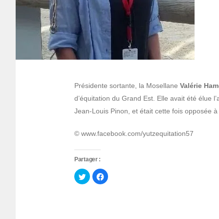
Présidente sortante, la Mosellane
Valérie Ham
d’équitation du Grand Est. Elle avait été élue 
Jean-Louis Pinon, et était cette fois opposée à
© www.facebook.com/yutzequitation57
Partager :
Cliquez
Cliquez
pour
pour
partager
partager
sur
sur
Twitter(ouvre
Facebook(ouvre
dans
dans
une
une
nouvelle
nouvelle