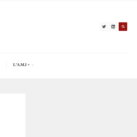
L’A.M.I +