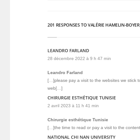
fenêtre)
fenêtre)
201 RESPONSES TO VALÉRIE HAMELIN-BOYER
LEANDRO FARLAND
28 décembre 2022 à 9 h 47 min
Leandro Farland
[…]please pay a visit to the websites we stick t
web[…]
CHIRURGIE ESTHÉTIQUE TUNISIE
2 avril 2023 à 11 h 41 min
Chirurgie esthétique Tunisie
[…]the time to read or pay a visit to the cont
NATIONAL CHI NAN UNIVERSITY