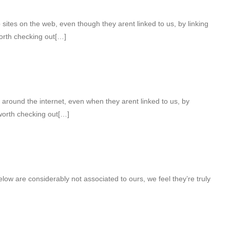
ites on the web, even though they arent linked to us, by linking
orth checking out[…]
 around the internet, even when they arent linked to us, by
worth checking out[…]
low are considerably not associated to ours, we feel they’re truly