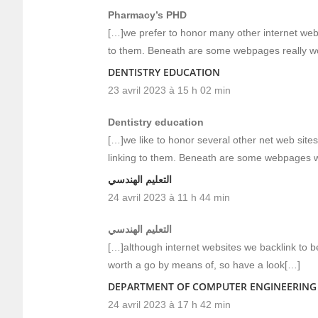
Pharmacy’s PHD
[…]we prefer to honor many other internet web s
to them. Beneath are some webpages really w
DENTISTRY EDUCATION
23 avril 2023 à 15 h 02 min
Dentistry education
[…]we like to honor several other net web sites
linking to them. Beneath are some webpages 
التعليم الهندسي
24 avril 2023 à 11 h 44 min
التعليم الهندسي
[…]although internet websites we backlink to be
worth a go by means of, so have a look[…]
DEPARTMENT OF COMPUTER ENGINEERING
24 avril 2023 à 17 h 42 min