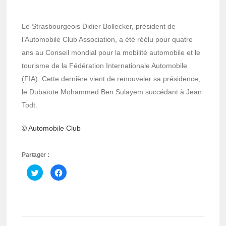
Le Strasbourgeois Didier Bollecker, président de
l’Automobile Club Association, a été réélu pour quatre
ans au Conseil mondial pour la mobilité automobile et le
tourisme de la Fédération Internationale Automobile
(FIA). Cette dernière vient de renouveler sa présidence,
le Dubaïote Mohammed Ben Sulayem succédant à Jean
Todt.
© Automobile Club
Partager :
Cliquez
Cliquez
pour
pour
partager
partager
sur
sur
Twitter(ouvre
Facebook(ouvre
dans
dans
une
une
nouvelle
nouvelle
fenêtre)
fenêtre)