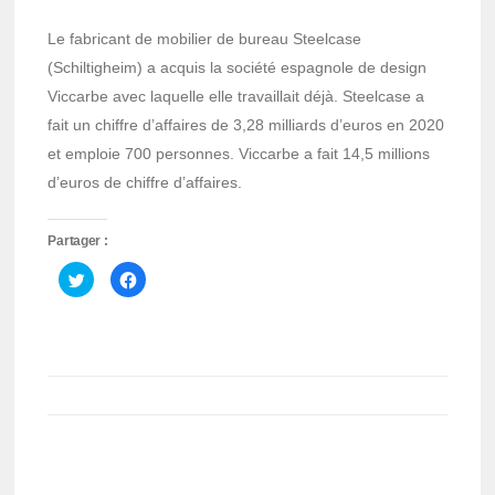
Le fabricant de mobilier de bureau Steelcase
(Schiltigheim) a acquis la société espagnole de design
Viccarbe avec laquelle elle travaillait déjà. Steelcase a
fait un chiffre d’affaires de 3,28 milliards d’euros en 2020
et emploie 700 personnes. Viccarbe a fait 14,5 millions
d’euros de chiffre d’affaires.
Partager :
Cliquez
Cliquez
pour
pour
partager
partager
sur
sur
Twitter(ouvre
Facebook(ouvre
dans
dans
une
une
nouvelle
nouvelle
fenêtre)
fenêtre)