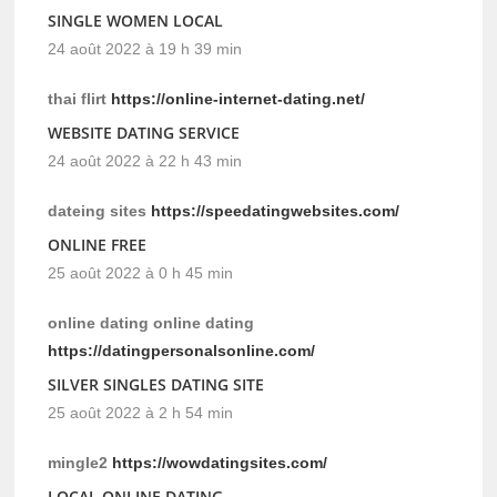
SINGLE WOMEN LOCAL
24 août 2022 à 19 h 39 min
thai flirt
https://online-internet-dating.net/
WEBSITE DATING SERVICE
24 août 2022 à 22 h 43 min
dateing sites
https://speedatingwebsites.com/
ONLINE FREE
25 août 2022 à 0 h 45 min
online dating online dating
https://datingpersonalsonline.com/
SILVER SINGLES DATING SITE
25 août 2022 à 2 h 54 min
mingle2
https://wowdatingsites.com/
LOCAL ONLINE DATING