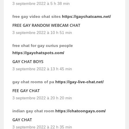
3 septembre 2022 à 5 h 38 min
free gay video chat sites
https://gaychatcams.net/
FREE GAY RANDOM WEBCAM CHAT
3 septembre 2022 à 10 h 51 min
free chat for gay curius people
https://gaychatspots.com/
GAY CHAT BOYS
3 septembre 2022 à 13 h 45 min
gay chat rooms of pa
https://gay-live-chat.net/
FEE GAY CHAT
3 septembre 2022 à 20 h 20 min
indian gay chat room
https://chatcongays.com/
GAY CHAT
3 septembre 2022 à 22 h 35 min