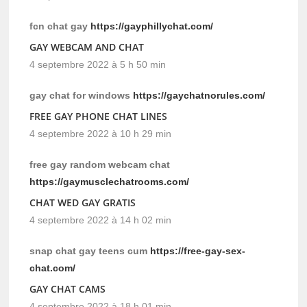
fcn chat gay
https://gayphillychat.com/
GAY WEBCAM AND CHAT
4 septembre 2022 à 5 h 50 min
gay chat for windows
https://gaychatnorules.com/
FREE GAY PHONE CHAT LINES
4 septembre 2022 à 10 h 29 min
free gay random webcam chat
https://gaymusclechatrooms.com/
CHAT WED GAY GRATIS
4 septembre 2022 à 14 h 02 min
snap chat gay teens cum
https://free-gay-sex-
chat.com/
GAY CHAT CAMS
4 septembre 2022 à 18 h 01 min