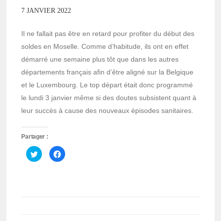
7 JANVIER 2022
Il ne fallait pas être en retard pour profiter du début des
soldes en Moselle. Comme d’habitude, ils ont en effet
démarré une semaine plus tôt que dans les autres
départements français afin d’être aligné sur la Belgique
et le Luxembourg. Le top départ était donc programmé
le lundi 3 janvier même si des doutes subsistent quant à
leur succès à cause des nouveaux épisodes sanitaires.
Partager :
Cliquez
Cliquez
pour
pour
partager
partager
sur
sur
Twitter(ouvre
Facebook(ouvre
dans
dans
une
une
nouvelle
nouvelle
fenêtre)
fenêtre)