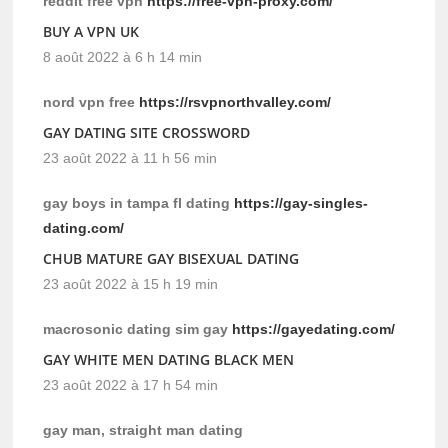
reddit free vpn
https://free-vpn-proxy.com/
BUY A VPN UK
8 août 2022 à 6 h 14 min
nord vpn free
https://rsvpnorthvalley.com/
GAY DATING SITE CROSSWORD
23 août 2022 à 11 h 56 min
gay boys in tampa fl dating
https://gay-singles-
dating.com/
CHUB MATURE GAY BISEXUAL DATING
23 août 2022 à 15 h 19 min
macrosonic dating sim gay
https://gayedating.com/
GAY WHITE MEN DATING BLACK MEN
23 août 2022 à 17 h 54 min
gay man, straight man dating