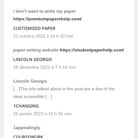
i don’t want to write my paper
https://premiumpapershelp.com/
CUSTOMIZED PAPER
21 octobre 2022 à 16 h 32 min
paper writing website
https://studentpaperhelp.com/
LINCOLN GEORGIS
28 décembre 2022 à 7 h 16 min
Lincoln Georgis
[…]The info talked about in the post are a few of the
ideal accessible […]
1CHANGING
26 janvier 2023 à 15 h 56 min
1appealingly
COURSEWORK