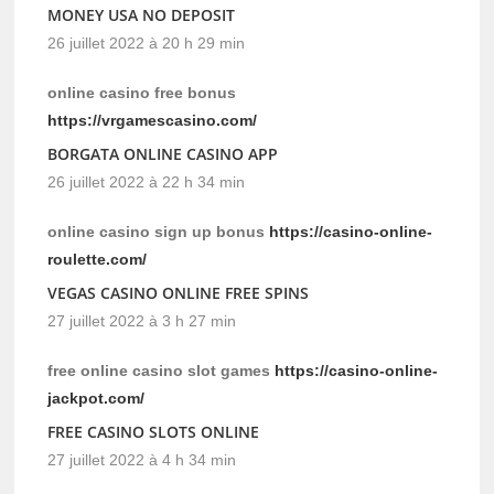
MONEY USA NO DEPOSIT
26 juillet 2022 à 20 h 29 min
online casino free bonus
https://vrgamescasino.com/
BORGATA ONLINE CASINO APP
26 juillet 2022 à 22 h 34 min
online casino sign up bonus
https://casino-online-
roulette.com/
VEGAS CASINO ONLINE FREE SPINS
27 juillet 2022 à 3 h 27 min
free online casino slot games
https://casino-online-
jackpot.com/
FREE CASINO SLOTS ONLINE
27 juillet 2022 à 4 h 34 min