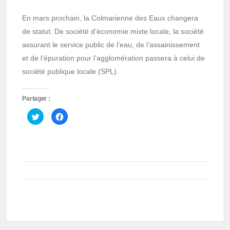
En mars prochain, la Colmarienne des Eaux changera
de statut. De société d’économie mixte locale, la société
assurant le service public de l’eau, de l’assainissement
et de l’épuration pour l’agglomération passera à celui de
société publique locale (SPL).
Partager :
Cliquez
Cliquez
pour
pour
partager
partager
sur
sur
Twitter(ouvre
Facebook(ouvre
dans
dans
une
une
nouvelle
nouvelle
fenêtre)
fenêtre)