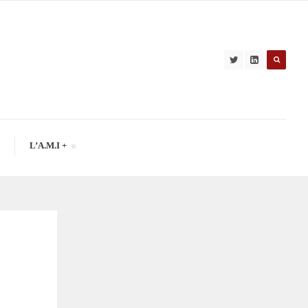
L’A.M.I +