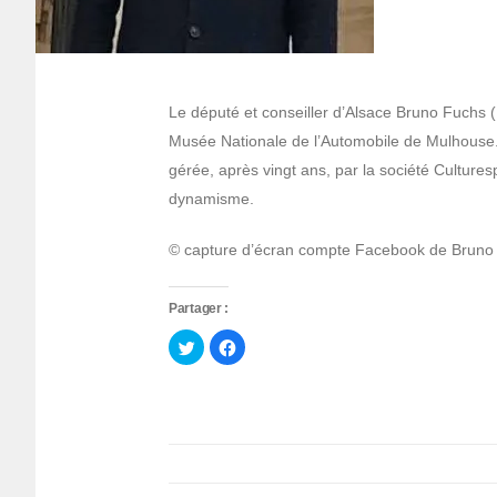
Le député et conseiller d’Alsace Bruno Fuchs (
Musée Nationale de l’Automobile de Mulhouse. 
gérée, après vingt ans, par la société Culture
dynamisme.
© capture d’écran compte Facebook de Bruno
Partager :
Cliquez
Cliquez
pour
pour
partager
partager
sur
sur
Twitter(ouvre
Facebook(ouvre
dans
dans
une
une
nouvelle
nouvelle
fenêtre)
fenêtre)