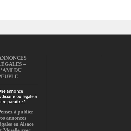
ANNONCES
LÉGALES –
L’AMI DU
PEUPLE
Une annonce
udiciaire ou légale à
aire paraître ?
Pensez à publier
vos annonces
égales en Alsace
et Moselle avec