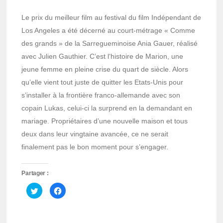
Le prix du meilleur film au festival du film Indépendant de
Los Angeles a été décerné au court-métrage « Comme
des grands » de la Sarregueminoise Ania Gauer, réalisé
avec Julien Gauthier. C’est l‘histoire de Marion, une
jeune femme en pleine crise du quart de siècle. Alors
qu’elle vient tout juste de quitter les Etats-Unis pour
s’installer à la frontière franco-allemande avec son
copain Lukas, celui-ci la surprend en la demandant en
mariage. Propriétaires d’une nouvelle maison et tous
deux dans leur vingtaine avancée, ce ne serait
finalement pas le bon moment pour s’engager.
Partager :
Cliquez
Cliquez
pour
pour
partager
partager
sur
sur
Twitter(ouvre
Facebook(ouvre
dans
dans