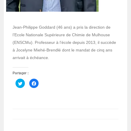
Jean-Philippe Goddard (46 ans) a pris la direction de
l’Ecole Nationale Supérieure de Chimie de Mulhouse
(ENSCMu). Professeur à l’école depuis 2013, il succède
à Jocelyne Miehé-Brendlé dont le mandat de cinq ans
arrivait à échéance.
Partager :
Cliquez
Cliquez
pour
pour
partager
partager
sur
sur
Twitter(ouvre
Facebook(ouvre
dans
dans
une
une
nouvelle
nouvelle
fenêtre)
fenêtre)