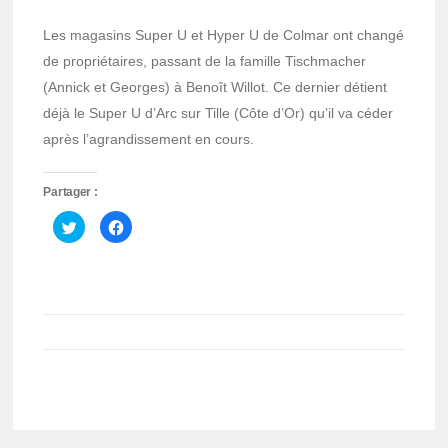
Les magasins Super U et Hyper U de Colmar ont changé
de propriétaires, passant de la famille Tischmacher
(Annick et Georges) à Benoît Willot. Ce dernier détient
déjà le Super U d’Arc sur Tille (Côte d’Or) qu’il va céder
après l’agrandissement en cours.
Partager :
Cliquez
Cliquez
pour
pour
partager
partager
sur
sur
Twitter(ouvre
Facebook(ouvre
dans
dans
une
une
nouvelle
nouvelle
fenêtre)
fenêtre)