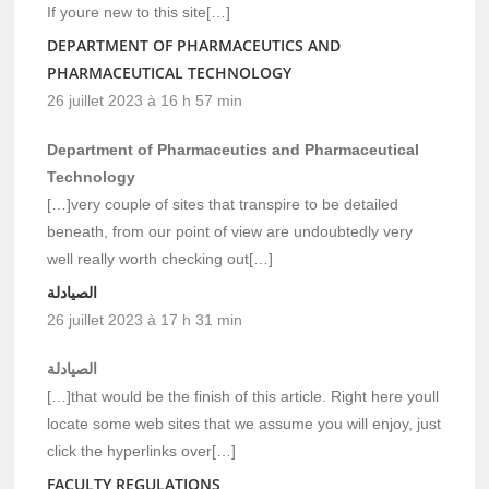
If youre new to this site[…]
DEPARTMENT OF PHARMACEUTICS AND
PHARMACEUTICAL TECHNOLOGY
26 juillet 2023 à 16 h 57 min
Department of Pharmaceutics and Pharmaceutical
Technology
[…]very couple of sites that transpire to be detailed
beneath, from our point of view are undoubtedly very
well really worth checking out[…]
الصيادلة
26 juillet 2023 à 17 h 31 min
الصيادلة
[…]that would be the finish of this article. Right here youll
locate some web sites that we assume you will enjoy, just
click the hyperlinks over[…]
FACULTY REGULATIONS