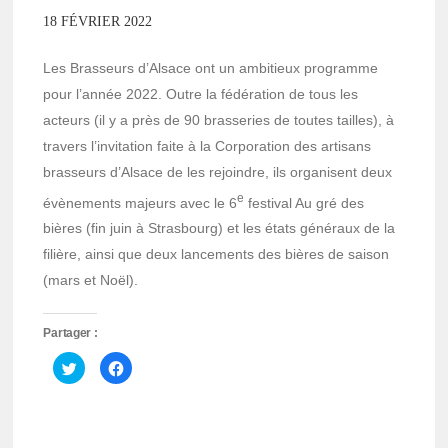
18 FÉVRIER 2022
Les Brasseurs d’Alsace ont un ambitieux programme
pour l’année 2022. Outre la fédération de tous les
acteurs (il y a près de 90 brasseries de toutes tailles), à
travers l’invitation faite à la Corporation des artisans
brasseurs d’Alsace de les rejoindre, ils organisent deux
e
évènements majeurs avec le 6
festival Au gré des
bières (fin juin à Strasbourg) et les états généraux de la
filière, ainsi que deux lancements des bières de saison
(mars et Noël).
Partager :
Cliquez
Cliquez
pour
pour
partager
partager
sur
sur
Twitter(ouvre
Facebook(ouvre
dans
dans
une
une