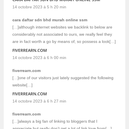
14 octobre 2023 à 5 h 20 min
cara daftar sdn bhd murah online ssm
[…]although internet websites we backlink to below are
considerably not associated to ours, we really feel they
are in fact worth a go by means of, so possess a look[…]
FIVERREARN.COM
14 octobre 2023 à 6 h 00 min
fiverrearn.com
[…]one of our visitors just lately suggested the following
website[…]
FIVERREARN.COM
14 octobre 2023 à 6 h 27 min
fiverrearn.com
[…]always a big fan of linking to bloggers that I
appreciate but really don’t get a lot of link love from[…]