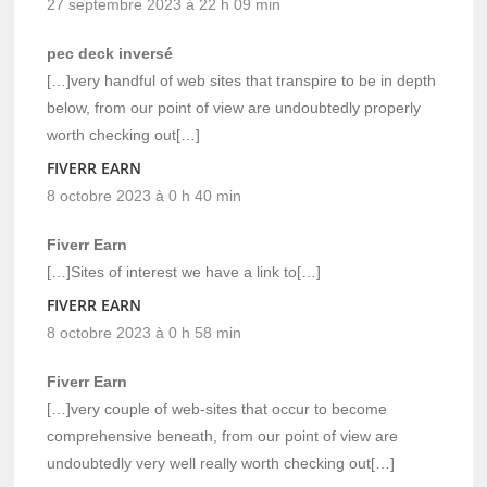
27 septembre 2023 à 22 h 09 min
pec deck inversé
[…]very handful of web sites that transpire to be in depth
below, from our point of view are undoubtedly properly
worth checking out[…]
FIVERR EARN
8 octobre 2023 à 0 h 40 min
Fiverr Earn
[…]Sites of interest we have a link to[…]
FIVERR EARN
8 octobre 2023 à 0 h 58 min
Fiverr Earn
[…]very couple of web-sites that occur to become
comprehensive beneath, from our point of view are
undoubtedly very well really worth checking out[…]