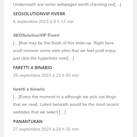
Underneath are some webpages worth checking out[…]
SEOSOLUTIONVIP FIVERR
6 septembre 2023 à 0 h 12 min
SEOSolutionVIP Fiverr
[…]that may be the finish of this write-up. Right here
youll uncover some web-sites that we feel youll enjoy,
just click the hyperlinks over[…]
FARETTI A BINARIO
26 septembre 2023 à 23 h 00 min
faretti a binario
[…]Every the moment in a although we pick out blogs
that we read. Listed beneath would be the most recent
websites that we select […]
PANANTUKAN
27 septembre 2023 à 18 h 35 min