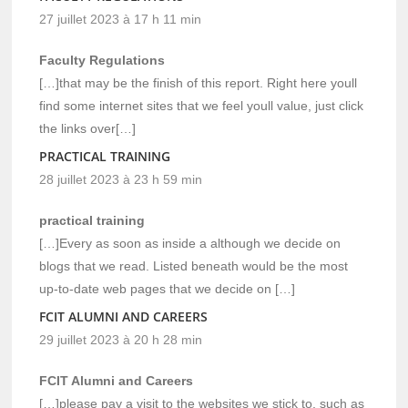
27 juillet 2023 à 17 h 11 min
Faculty Regulations
[…]that may be the finish of this report. Right here youll
find some internet sites that we feel youll value, just click
the links over[…]
PRACTICAL TRAINING
28 juillet 2023 à 23 h 59 min
practical training
[…]Every as soon as inside a although we decide on
blogs that we read. Listed beneath would be the most
up-to-date web pages that we decide on […]
FCIT ALUMNI AND CAREERS
29 juillet 2023 à 20 h 28 min
FCIT Alumni and Careers
[…]please pay a visit to the websites we stick to, such as