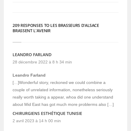
nouvelle
nouvelle
fenêtre)
fenêtre)
209 RESPONSES TO LES BRASSEURS D’ALSACE
BRASSENT L’AVENIR
LEANDRO FARLAND
28 décembre 2022 à 8 h 34 min
Leandro Farland
[…]Wonderful story, reckoned we could combine a
couple of unrelated information, nonetheless seriously
really worth taking a appear, whoa did one understand
about Mid East has got much more problerms also […]
CHIRURGIENS ESTHÉTIQUE TUNISIE
2 avril 2023 à 14 h 00 min