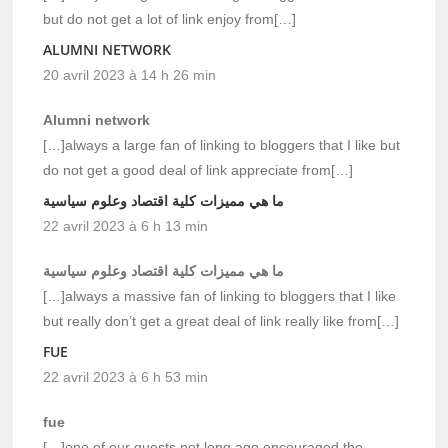
but do not get a lot of link enjoy from[…]
ALUMNI NETWORK
20 avril 2023 à 14 h 26 min
Alumni network
[…]always a large fan of linking to bloggers that I like but
do not get a good deal of link appreciate from[…]
ما هي مميزات كلية اقتصاد وعلوم سياسية
22 avril 2023 à 6 h 13 min
ما هي مميزات كلية اقتصاد وعلوم سياسية
[…]always a massive fan of linking to bloggers that I like
but really don’t get a great deal of link really like from[…]
FUE
22 avril 2023 à 6 h 53 min
fue
[…]one of our guests not long ago encouraged the