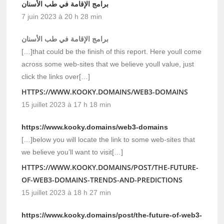
برامج الإقامة في طب الأسنان
7 juin 2023 à 20 h 28 min
برامج الإقامة في طب الأسنان
[…]that could be the finish of this report. Here youll come
across some web-sites that we believe youll value, just
click the links over[…]
HTTPS://WWW.KOOKY.DOMAINS/WEB3-DOMAINS
15 juillet 2023 à 17 h 18 min
https://www.kooky.domains/web3-domains
[…]below you will locate the link to some web-sites that
we believe you’ll want to visit[…]
HTTPS://WWW.KOOKY.DOMAINS/POST/THE-FUTURE-
OF-WEB3-DOMAINS-TRENDS-AND-PREDICTIONS
15 juillet 2023 à 18 h 27 min
https://www.kooky.domains/post/the-future-of-web3-