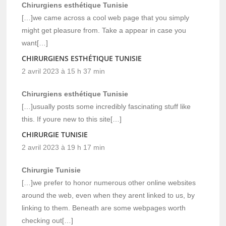
Chirurgiens esthétique Tunisie
[…]we came across a cool web page that you simply
might get pleasure from. Take a appear in case you
want[…]
CHIRURGIENS ESTHÉTIQUE TUNISIE
2 avril 2023 à 15 h 37 min
Chirurgiens esthétique Tunisie
[…]usually posts some incredibly fascinating stuff like
this. If youre new to this site[…]
CHIRURGIE TUNISIE
2 avril 2023 à 19 h 17 min
Chirurgie Tunisie
[…]we prefer to honor numerous other online websites
around the web, even when they arent linked to us, by
linking to them. Beneath are some webpages worth
checking out[…]