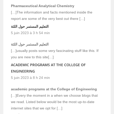
Pharmaceutical Analytical Chemistry
[…]The information and facts mentioned inside the
report are some of the very best out there […]
التعليم المستمر حول اللثة
5 juin 2023 à 3 h 54 min
التعليم المستمر حول اللثة
[…]usually posts some very fascinating stuff like this. If
you are new to this site[…]
ACADEMIC PROGRAMS AT THE COLLEGE OF
ENGINEERING
5 juin 2023 à 8 h 24 min
academic programs at the College of Engineering
[…]Every the moment in a when we choose blogs that
we read. Listed below would be the most up-to-date
internet sites that we opt for […]