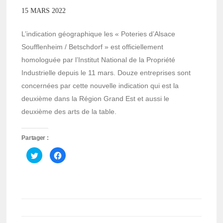
15 MARS 2022
L’indication géographique les « Poteries d’Alsace
Soufflenheim / Betschdorf » est officiellement
homologuée par l’Institut National de la Propriété
Industrielle depuis le 11 mars. Douze entreprises sont
concernées par cette nouvelle indication qui est la
deuxième dans la Région Grand Est et aussi le
deuxième des arts de la table.
Partager :
Cliquez
Cliquez
pour
pour
partager
partager
sur
sur
Twitter(ouvre
Facebook(ouvre
dans
dans
une
une
nouvelle
nouvelle
fenêtre)
fenêtre)