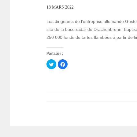
18 MARS 2022
Les dirigeants de l’entreprise allemande Gusto 
site de la base radar de Drachenbronn. Baptisée
250 000 fonds de tartes flambées à partir de f
Partager :
Cliquez
Cliquez
pour
pour
partager
partager
sur
sur
Twitter(ouvre
Facebook(ouvre
dans
dans
une
une
nouvelle
nouvelle
fenêtre)
fenêtre)