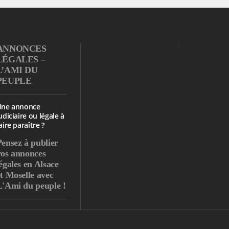
ANNONCES
LÉGALES –
L’AMI DU
PEUPLE
Une annonce
udiciaire ou légale à
aire paraître ?
Pensez à publier
vos annonces
égales en Alsace
et Moselle avec
L'Ami du peuple !