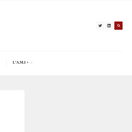
L’A.M.I +