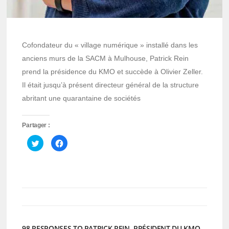
Cofondateur du « village numérique » installé dans les
anciens murs de la SACM à Mulhouse, Patrick Rein
prend la présidence du KMO et succède à Olivier Zeller.
Il était jusqu’à présent directeur général de la structure
abritant une quarantaine de sociétés
Partager :
Cliquez
Cliquez
pour
pour
partager
partager
sur
sur
Twitter(ouvre
Facebook(ouvre
dans
dans
une
une
nouvelle
nouvelle
fenêtre)
fenêtre)
98 RESPONSES TO PATRICK REIN, PRÉSIDENT DU KMO