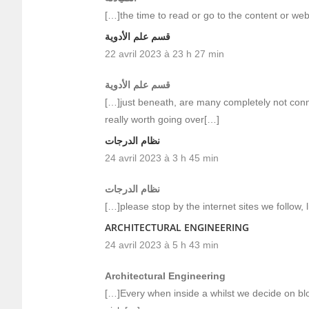
[…]the time to read or go to the content or we
قسم علم الأدوية
22 avril 2023 à 23 h 27 min
قسم علم الأدوية
[…]just beneath, are many completely not conne
really worth going over[…]
نظام الدرجات
24 avril 2023 à 3 h 45 min
نظام الدرجات
[…]please stop by the internet sites we follow, 
ARCHITECTURAL ENGINEERING
24 avril 2023 à 5 h 43 min
Architectural Engineering
[…]Every when inside a whilst we decide on blo