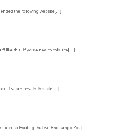
mended the following website[…]
 like this. If youre new to this site[…]
is. If youre new to this site[…]
me across Exciting that we Encourage You[…]