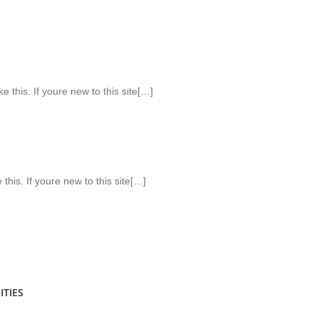
e this. If youre new to this site[…]
 this. If youre new to this site[…]
ITIES