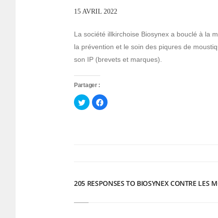
15 AVRIL 2022
La société illkirchoise Biosynex a bouclé à la m
la prévention et le soin des piqures de mousti
son IP (brevets et marques).
Partager :
Cliquez
Cliquez
pour
pour
partager
partager
sur
sur
Twitter(ouvre
Facebook(ouvre
dans
dans
une
une
nouvelle
nouvelle
fenêtre)
fenêtre)
205 RESPONSES TO BIOSYNEX CONTRE LES 