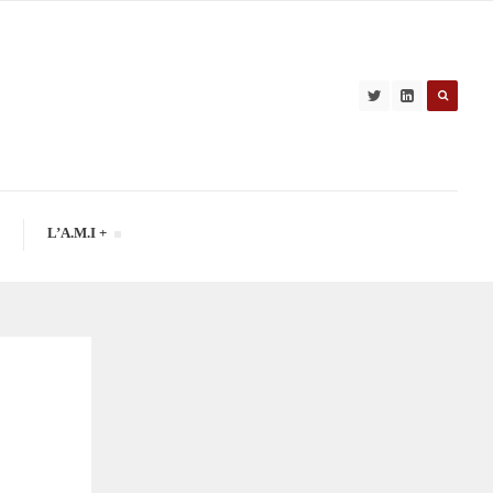
L’A.M.I +