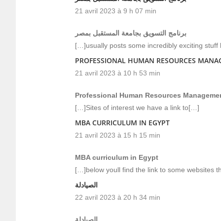
21 avril 2023 à 9 h 07 min
برنامج التسويق بجامعة المستقبل بمصر
[…]usually posts some incredibly exciting stuff l
PROFESSIONAL HUMAN RESOURCES MANA
21 avril 2023 à 10 h 53 min
Professional Human Resources Managemen
[…]Sites of interest we have a link to[…]
MBA CURRICULUM IN EGYPT
21 avril 2023 à 15 h 15 min
MBA curriculum in Egypt
[…]below youll find the link to some websites t
الصيادلة
22 avril 2023 à 20 h 34 min
الصيادلة