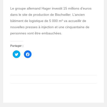
Le groupe allemand Hager investit 15 millions d’euros
dans le site de production de Bischwiller. L’ancien
bâtiment de logistique de 5 000 m² va accueillir de
nouvelles presses à injection et une cinquantaine de
personnes vont être embauchées.
Partager :
Cliquez
Cliquez
pour
pour
partager
partager
sur
sur
Twitter(ouvre
Facebook(ouvre
dans
dans
une
une
nouvelle
nouvelle
fenêtre)
fenêtre)