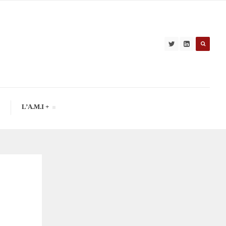
L’A.M.I +