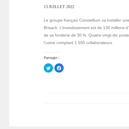
13 JUILLET 2022
Le groupe français Constellium va installer un
Brisach. L’investissement est de 130 millions d
de sa fonderie de 30 %. Quatre-vingt-dix postes
l’usine comptant 1 550 collaborateurs.
Partager :
Cliquez
Cliquez
pour
pour
partager
partager
sur
sur
Twitter(ouvre
Facebook(ouvre
dans
dans
une
une
nouvelle
nouvelle
fenêtre)
fenêtre)