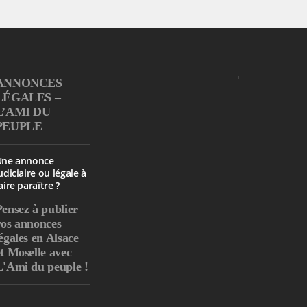
ANNONCES
LÉGALES –
L’AMI DU
PEUPLE
Une annonce
udiciaire ou légale à
aire paraître ?
Pensez à publier
vos annonces
égales en Alsace
et Moselle avec
L'Ami du peuple !