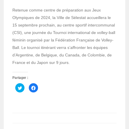
Retenue comme centre de préparation aux Jeux
Olympiques de 2024, la Ville de Sélestat accueillera le
15 septembre prochain, au centre sportif intercommunal
(CSI), une journée du Tournoi international de volley-ball
féminin organisé par la Fédération Française de Volley-
Ball. Le tournoi itinérant verra s’affronter les équipes
d’Argentine, de Belgique, du Canada, de Colombie, de
France et du Japon sur 9 jours.
Partager :
Cliquez
Cliquez
pour
pour
partager
partager
sur
sur
Twitter(ouvre
Facebook(ouvre
dans
dans
une
une
nouvelle
nouvelle
fenêtre)
fenêtre)