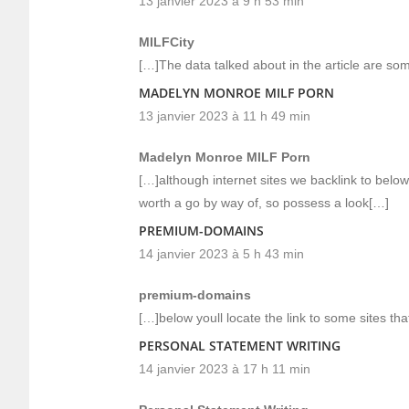
13 janvier 2023 à 9 h 53 min
MILFCity
[…]The data talked about in the article are som
MADELYN MONROE MILF PORN
13 janvier 2023 à 11 h 49 min
Madelyn Monroe MILF Porn
[…]although internet sites we backlink to below 
worth a go by way of, so possess a look[…]
PREMIUM-DOMAINS
14 janvier 2023 à 5 h 43 min
premium-domains
[…]below youll locate the link to some sites th
PERSONAL STATEMENT WRITING
14 janvier 2023 à 17 h 11 min