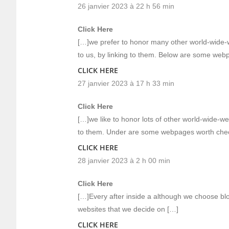
26 janvier 2023 à 22 h 56 min
Click Here
[…]we prefer to honor many other world-wide-w
to us, by linking to them. Below are some we
CLICK HERE
27 janvier 2023 à 17 h 33 min
Click Here
[…]we like to honor lots of other world-wide-web
to them. Under are some webpages worth che
CLICK HERE
28 janvier 2023 à 2 h 00 min
Click Here
[…]Every after inside a although we choose bl
websites that we decide on […]
CLICK HERE