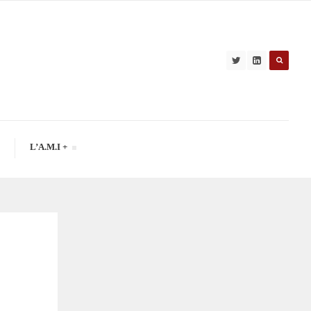
L’A.M.I +