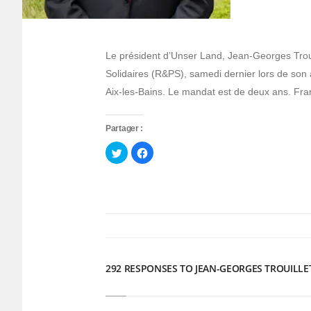
Le président d’Unser Land, Jean-Georges Trouil
Solidaires (R&PS), samedi dernier lors de so
Aix-les-Bains. Le mandat est de deux ans. Fra
Partager :
Cliquez
Cliquez
pour
pour
partager
partager
sur
sur
Twitter(ouvre
Facebook(ouvre
dans
dans
une
une
nouvelle
nouvelle
fenêtre)
fenêtre)
292 RESPONSES TO JEAN-GEORGES TROUILLET