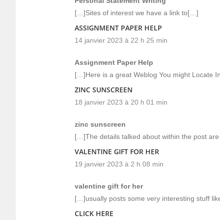
Personal Statement Writing
[…]Sites of interest we have a link to[…]
ASSIGNMENT PAPER HELP
14 janvier 2023 à 22 h 25 min
Assignment Paper Help
[…]Here is a great Weblog You might Locate I
ZINC SUNSCREEN
18 janvier 2023 à 20 h 01 min
zinc sunscreen
[…]The details talked about within the post are
VALENTINE GIFT FOR HER
19 janvier 2023 à 2 h 08 min
valentine gift for her
[…]usually posts some very interesting stuff like
CLICK HERE